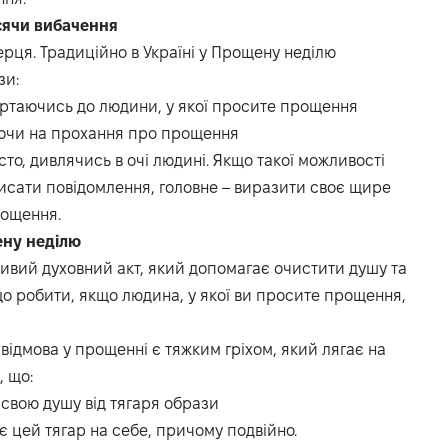
сячи вибачення
рця. Традиційно в Україні у Прощену неділю
зи:
ертаючись до людини, у якої просите прощення
даючи на прохання про прощення
, дивлячись в очі людині. Якщо такої можливості
исати повідомлення, головне – виразити своє щире
рощення.
ену неділю
ивий духовний акт, який допомагає очистити душу та
що робити, якщо людина, у якої ви просите прощення,
відмова у прощенні є тяжким гріхом, який лягає на
, що:
 свою душу від тягаря образи
є цей тягар на себе, причому подвійно.