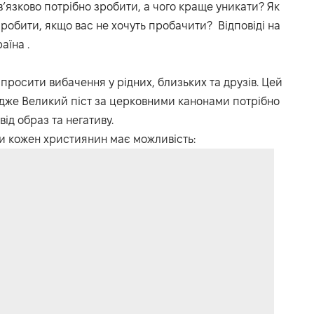
ов’язково потрібно зробити, а чого краще уникати? Як
обити, якщо вас не хочуть пробачити? Відповіді на
раїна
.
 просити вибачення у рідних, близьких та друзів. Цей
адже Великий піст за церковними канонами потрібно
ід образ та негативу.
и кожен християнин має можливість: