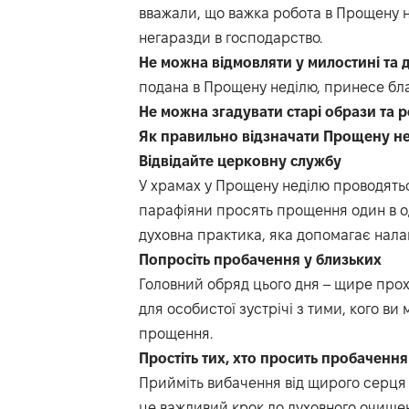
вважали, що важка робота в Прощену н
негаразди в господарство.
Не можна відмовляти у милостині та
подана в Прощену неділю, принесе благ
Не можна згадувати старі образи та
Як правильно відзначати Прощену н
Відвідайте церковну службу
У храмах у Прощену неділю проводятьс
парафіяни просять прощення один в о
духовна практика, яка допомагає нала
Попросіть пробачення у близьких
Головний обряд цього дня – щире прох
для особистої зустрічі з тими, кого ви
прощення.
Простіть тих, хто просить пробачення
Прийміть вибачення від щирого серця 
це важливий крок до духовного очище