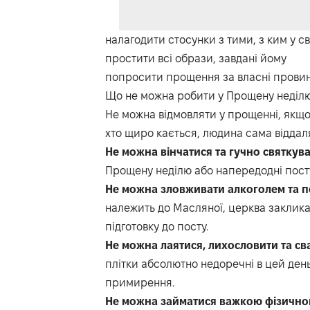
налагодити стосунки з тими, з ким у с
простити всі образи, завдані йому
попросити прощення за власні провини 
Що не можна робити у Прощену неділ
Не можна відмовляти у прощенні, якщо
хто щиро кається, людина сама віддаля
Не можна вінчатися та гучно святкува
Прощену неділю або напередодні пост
Не можна зловживати алкоголем та п
належить до Масляної, церква закликає 
підготовку до посту.
Не можна лаятися, лихословити та св
плітки абсолютно недоречні в цей ден
примирення.
Не можна займатися важкою фізично