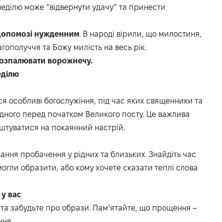
еділю може “відвернути удачу” та принести
 допомозі нужденним
. В народі вірили, що милостиня,
ополуччя та Божу милість на весь рік.
 розпалювати ворожнечу.
еділю
я особливі богослужіння, під час яких священники та
дного перед початком Великого посту. Це важлива
штуватися на покаянний настрій.
ання пробачення у рідних та близьких. Знайдіть час
 могли образити, або кому хочете сказати теплі слова
 у вас
та забудьте про образи. Пам’ятайте, що прощення –
ння.