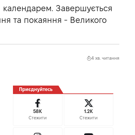
м календарем. Завершується
ня та покаяння - Великого
4 хв. читання
Приєднуйтесь
58K
1.2K
Стежити
Стежити