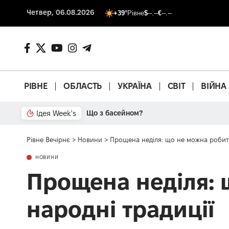
Четвер, 06.08.2026
+39°
Рівне
$
--.--
€
--.--
РІВНЕ
ОБЛАСТЬ
УКРАЇНА
СВІТ
ВІЙНА
Ідея Week's
Що з басейном?
Рівне Вечірнє
>
Новини
>
Прощена неділя: що не можна робити
НОВИНИ
Прощена неділя: 
народні традиції