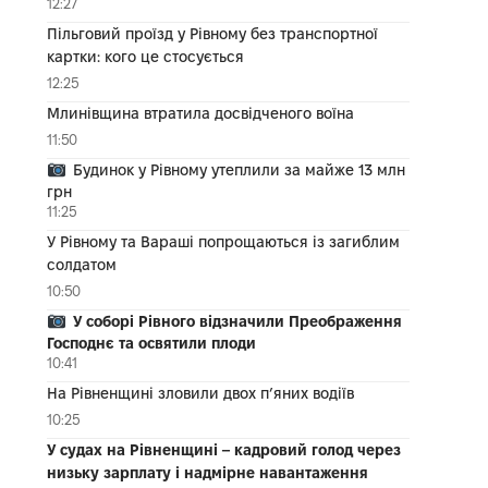
12:27
Пільговий проїзд у Рівному без транспортної
картки: кого це стосується
12:25
Млинівщина втратила досвідченого воїна
11:50
Будинок у Рівному утеплили за майже 13 млн
грн
11:25
У Рівному та Вараші попрощаються із загиблим
солдатом
10:50
У соборі Рівного відзначили Преображення
Господнє та освятили плоди
10:41
На Рівненщині зловили двох п’яних водіїв
10:25
У судах на Рівненщині – кадровий голод через
низьку зарплату і надмірне навантаження