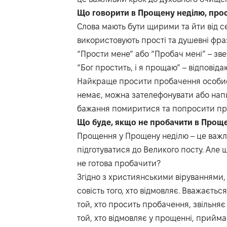
Що говорити в Прощену неділю, про
Слова мають бути щирими та йти від се
використовують прості та душевні фра
“Прости мене” або “Пробач мені” – зв
“Бог простить, і я прощаю” – відпові
Найкраще просити пробачення особисто
немає, можна зателефонувати або нап
бажання помиритися та попросити п
Що буде, якщо не пробачити в Прощ
Прощення у Прощену неділю – це важл
підготуватися до Великого посту. Але 
не готова пробачити?
Згідно з християнськими віруваннями, 
совість того, хто відмовляє. Вважається
той, хто просить пробачення, звільняє
той, хто відмовляє у прощенні, прийма