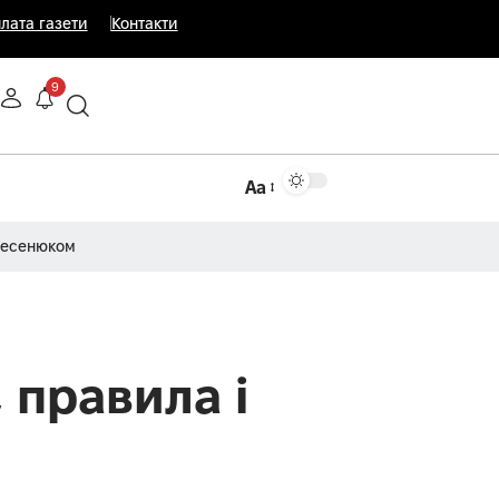
лата газети
Контакти
9
Аа
Несенюком
 правила і