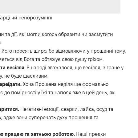
варці чи непорозумінні
та дії, які могли когось образити чи засмутити
ю
 його просять щиро, бо відмовляючи у прощенні тому,
ється від Бога та обтяжує свою душу гріхом.
ти весілля
. В народі вважалося, що весілля, зігране у
у, не буде щасливим.
ереїдати.
Хоча Прощена неділя ще формально
до помірності у їжі та напоях вже в цей день, як
аритися.
Негативні емоції, сварки, лайка, осуд та
ь, адже вони суперечать духу прощення та
ю працею та хатньою роботою.
Наші предки