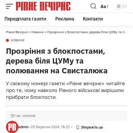
Аа
Передплата газети
Реклама
Контакти
Рівне Вечірнє
>
Новини
>
Прозріння з блокпостами, дерева біля ЦУМу та полювання на Свисталюка
НОВИНИ
Прозріння з блокпостами,
дерева біля ЦУМу та
полювання на Свисталюка
У свіжому номері газети «Рівне вечірнє» читайте
про те, чому навколо Рівного військові вирішили
прибрати блокпости.
1 хв. читання
admin
25 Вересня 2024, 16:22