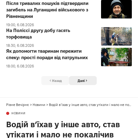
Після тривалих пошуків підтвердили
загибель на Луганщині військового з
Рівненщини
19:00, 6.08.2026
На Поліссі другу добу гасять
торфовища
18:30, 6.08.2026
Як допомогти тваринам пережити
спеку: прості поради від патрульних
18:00, 6.08.2026
Назад
Далі
Рівне Вечірнє
>
Новини
>
Водій в’їхав у інше авто, став утікати і мало не покалічив рівнян
НОВИНИ
Водій в’їхав у інше авто, став
утікати і мало не покалічив