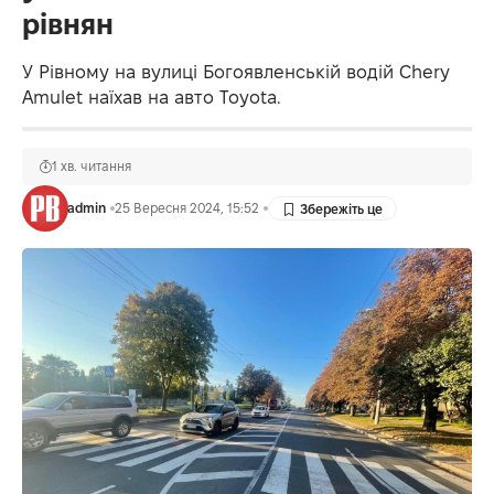
рівнян
У Рівному на вулиці Богоявленській водій Chery
Amulet наїхав на авто Toyota.
1 хв. читання
admin
25 Вересня 2024, 15:52