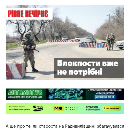
А ще про те, як староста на Радивилівщині збагачувався