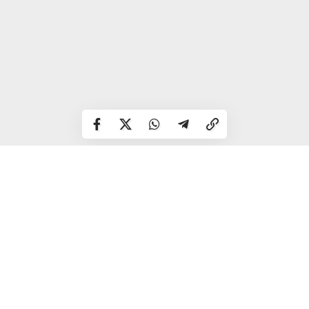
–
Інспектор переслідував утікача, намагався його
заблокувати, але той пішов на таран і ледь не