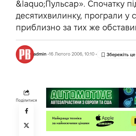
&laquo;Пульсар». Спочатку п
десятихвилинку, програли у 
приблизно за тих же обставин
admin
16 Лютого 2006, 10:10
Поділитися