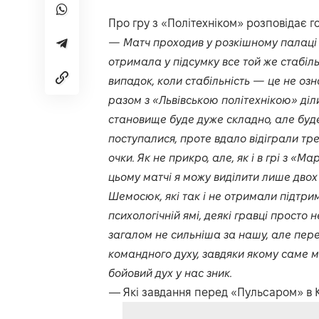
Про гру з «Політехніком» розповідає 
— Матч проходив у розкішному палаці 
отримала у підсумку все той же стабіль
випадок, коли стабільність — це не озн
разом з «Львівською політехнікою» ді
становище буде дуже складно, але будем
поступалися, проте вдало відіграли тре
очки. Як не прикро, але, як і в грі з «М
цьому матчі я можу виділити лише двох
Шемосюк, які так і не отримали підтрим
психологічній ямі, деякі гравці просто 
загалом не сильніша за нашу, але пе
командного духу, завдяки якому саме 
бойовий дух у нас зник.
— Які завдання перед «Пульсаром» в К