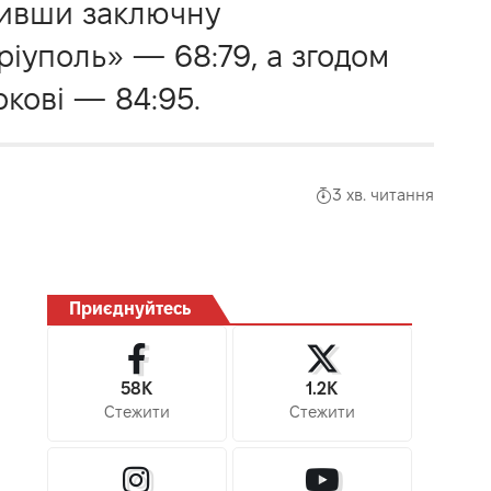
ливши заключну
іуполь» — 68:79, а згодом
ркові — 84:95.
3 хв. читання
Приєднуйтесь
58K
1.2K
Стежити
Стежити