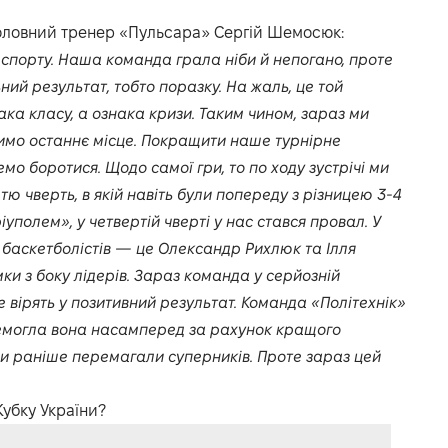
головний тренер «Пульсара» Сергій Шемосюк:
спорту. Наша команда грала ніби й непогано, проте
ний результат, тобто поразку. На жаль, це той
ака класу, а ознака кризи. Таким чином, зараз ми
лимо останнє місце. Покращити наше турнірне
о боротися. Щодо самої гри, то по ходу зустрічі ми
тю чверть, в якій навіть були попереду з різницею 3-4
аріуполем», у четвертій чверті у нас стався провал. У
 баскетболістів — це Олександр Рихлюк та Ілля
ки з боку лідерів. Зараз команда у серйозній
не вірять у позитивний результат. Команда «Політехнік»
ремогла вона насамперед за рахунок кращого
ми раніше перемагали суперників. Проте зараз цей
убку України?