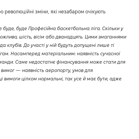
о революційні зміни, які незабаром очікують
 буде, буде Професійна баскетбольна ліга. Скільки у
ожливо, шість, вісім або дванадцять. Цими змаганнями
а клубів. До участі у ній будуть допущені лише ті
гам. Насамперед матеріальним: наявність сучасної
манди. Саме недостатнє фінансування може стати для
вимог — наявність аеропорту, умов для
 ці вимоги цілком нормальні, так усе й має бути, адже