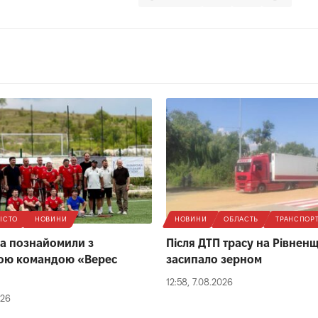
ІСТО
НОВИНИ
НОВИНИ
ОБЛАСТЬ
ТРАНСПОР
іма познайомили з
Після ДТП трасу на Рівнен
кою командою «Верес
засипало зерном
12:58, 7.08.2026
026