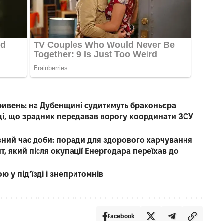
ривень: на Дубенщині судитимуть браконьєра
уді, що зрадник передавав ворогу координати ЗСУ
вний час доби: поради для здорового харчування
, який після окупації Енергодара переїхав до
ю у під’їзді і знепритомнів
Facebook