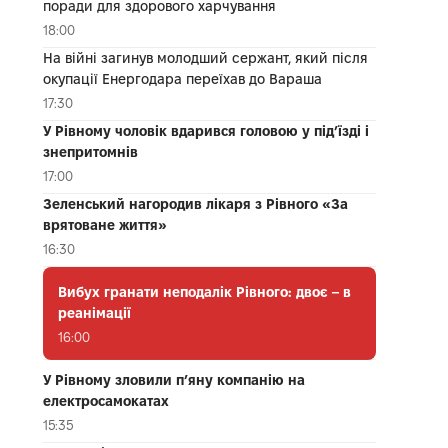
поради для здорового харчування
18:00
На війні загинув молодший сержант, який після
окупації Енергодара переїхав до Вараша
17:30
У Рівному чоловік вдарився головою у під’їзді і
знепритомнів
17:00
Зеленський нагородив лікаря з Рівного «За
врятоване життя»
16:30
Вибух гранати неподалік Рівного: двоє – в
реанімації
16:00
У Рівному зловили п’яну компанію на
електросамокатах
15:35