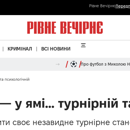
Рівне Вечірнє
Передп
КРИМІНАЛ
ВСІ НОВИНИ
Про футбол з Миколою 
та психологічній
 у ямі… турнірній т
щити своє незавидне турнірне ста