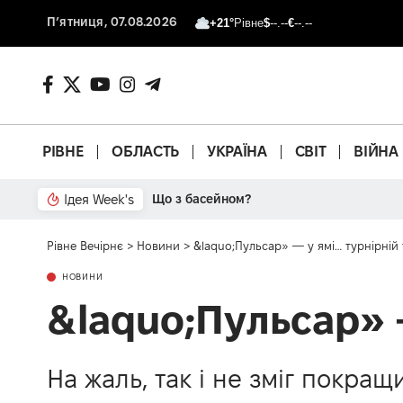
П’ятниця, 07.08.2026
+21°
Рівне
$
--.--
€
--.--
РІВНЕ
ОБЛАСТЬ
УКРАЇНА
СВІТ
ВІЙНА
Ідея Week's
Що з басейном?
Рівне Вечірнє
>
Новини
>
&laquo;Пульсар» — у ямі… турнірній 
НОВИНИ
&laquo;Пульсар» —
На жаль, так і не зміг покра