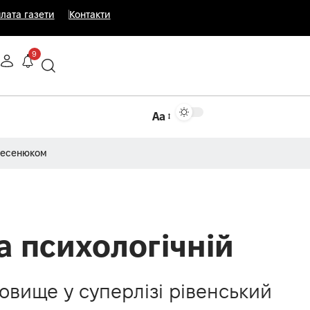
лата газети
Контакти
9
Аа
Несенюком
а психологічній
новище у суперлізі рівенський