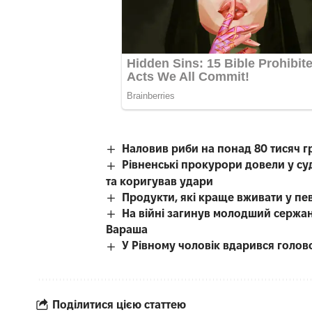
Наловив риби на понад 80 тисяч г
Рівненські прокурори довели у с
та коригував удари
Продукти, які краще вживати у пе
На війні загинув молодший сержант
Вараша
У Рівному чоловік вдарився голово
Поділитися цією статтею