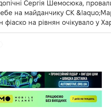
ідопічні Сергія Шемосюка, прова
себе на майданчику СК &laquo;Мар
 фіаско на рівнян очікувало у Ха