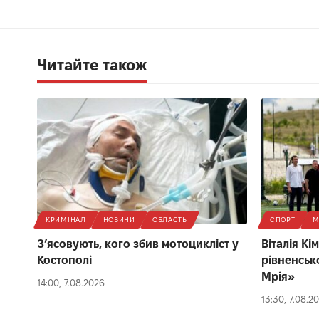
Читайте також
КРИМІНАЛ
НОВИНИ
ОБЛАСТЬ
СПОРТ
М
З’ясовують, кого збив мотоцикліст у
Віталія К
Костополі
рівненсь
Мрія»
14:00, 7.08.2026
13:30, 7.08.2