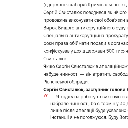
(одержання хабаря) Кримінального код
Сергій Свисталюк поводився як нічого 
продовжив виконувати свої обов’язки в
Вирок Вищого антикорупційного суду п
Спеціальна антикорупційна прокурату
роки права обіймати посади в органах 
конфіскував у дохід держави 500 тисяч
Свисталюк.
Якщо Сергій Свисталюк в апеляційному
набуде чинності — він втратить свобод
Рівненської облради.
Сергій Свисталюк, заступник голови 
— Я ходжу на роботу та виконую сво
набрало чинності, бо є термін у 30 д
лише після апеляції буде ухвалено
інстанції я не погоджуюся. Буду йо