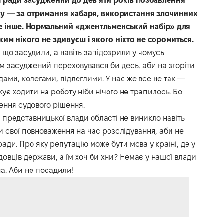
ї ради засуджений до дев’яти років позбавлення
ку — за отримання хабаря, використання злочинних
ке інше. Нормальний «джентльменський набір» для
им нікого не здивуєш і якого ніхто не соромиться.
е що засудили, а навіть запідозрили у чомусь
сам засуджений переховувався би десь, аби на згоріти
дами, колегами, підлеглими. У нас же все не так —
є ходити на роботу ніби нічого не трапилось. Бо
ення судового рішення.
 представницької влади області не виникло навіть
и свої повноваження на час розслідування, аби не
ади. Про яку репутацію може бути мова у країні, де у
овців держави, а їм хоч би хни? Немає у нашої влади
бна. Аби не посадили!