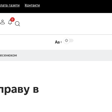
лата газети
Контакти
9
Аа
Несенюком
праву в