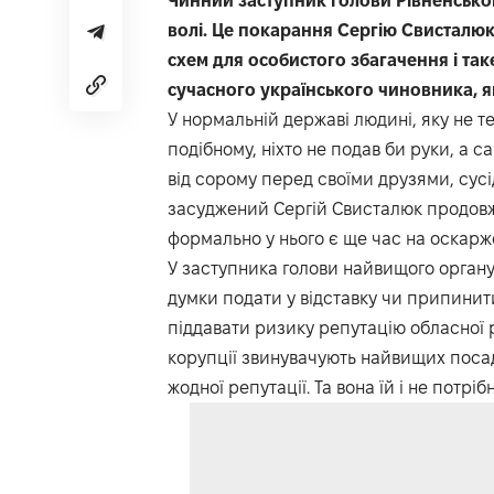
Чинний заступник голови Рівненсько
волі. Це покарання Сергію Свисталю
схем для особистого збагачення і та
сучасного українського чиновника, як
У нормальній державі людині, яку не т
подібному, ніхто не подав би руки, а 
від сорому перед своїми друзями, сусі
засуджений Сергій Свисталюк продовжу
формально у нього є ще час на оскарж
У заступника голови найвищого органу
думки подати у відставку чи припинит
піддавати ризику репутацію обласної р
корупції звинувачують найвищих посад
жодної репутації. Та вона їй і не потрі