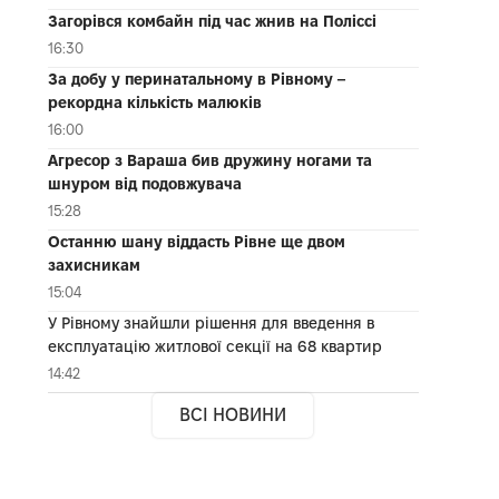
Загорівся комбайн під час жнив на Поліссі
16:30
За добу у перинатальному в Рівному –
рекордна кількість малюків
16:00
Агресор з Вараша бив дружину ногами та
шнуром від подовжувача
15:28
Останню шану віддасть Рівне ще двом
захисникам
15:04
У Рівному знайшли рішення для введення в
експлуатацію житлової секції на 68 квартир
14:42
ВСІ НОВИНИ