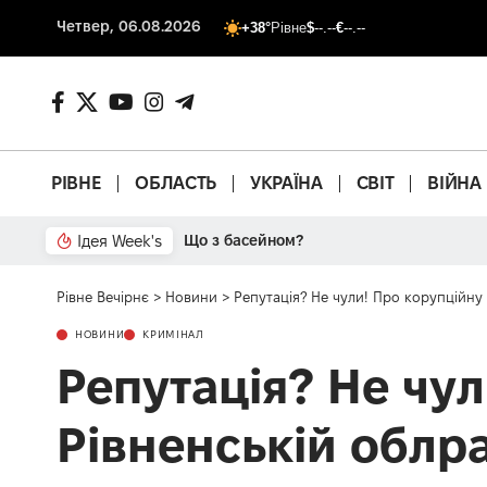
Четвер, 06.08.2026
+38°
Рівне
$
--.--
€
--.--
РІВНЕ
ОБЛАСТЬ
УКРАЇНА
СВІТ
ВІЙНА
Ідея Week's
Що з басейном?
Рівне Вечірнє
>
Новини
>
Репутація? Не чули! Про корупційну 
НОВИНИ
КРИМІНАЛ
Репутація? Не чул
Рівненській облра