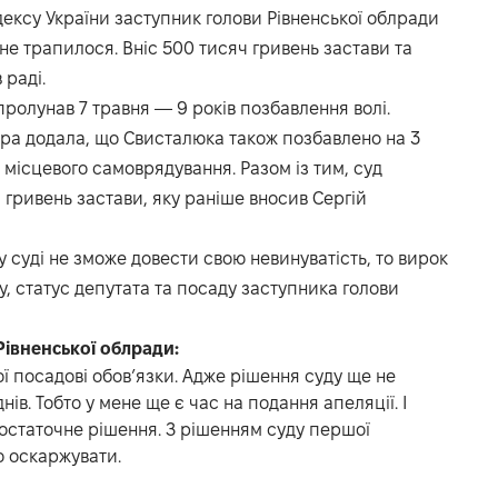
ексу України заступник голови Рівненської облради
не трапилося. Вніс 500 тисяч гривень застави та
 раді.
ролунав 7 травня — 9 років позбавлення волі.
ра додала, що Свисталюка також позбавлено на 3
місцевого самоврядування. Разом із тим, суд
 гривень застави, яку раніше вносив Сергій
 суді не зможе довести свою невинуватість, то вирок
у, статус депутата та посаду заступника голови
Рівненської облради:
ї посадові обов’язки. Адже рішення суду ще не
нів. Тобто у мене ще є час на подання апеляції. І
 остаточне рішення. З рішенням суду першої
го оскаржувати.