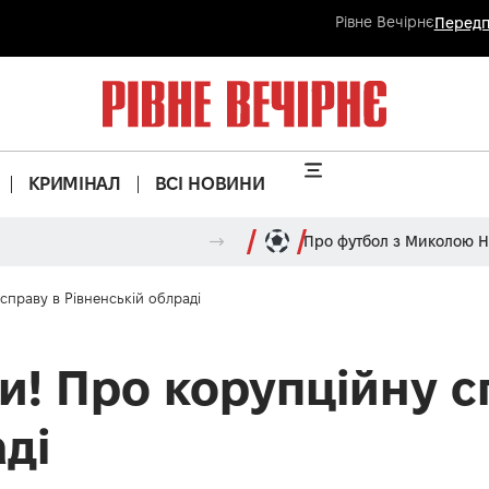
Рівне Вечірнє
Передп
КРИМІНАЛ
ВСІ НОВИНИ
Про футбол з Миколою 
справу в Рівненській облраді
и! Про корупційну с
ді