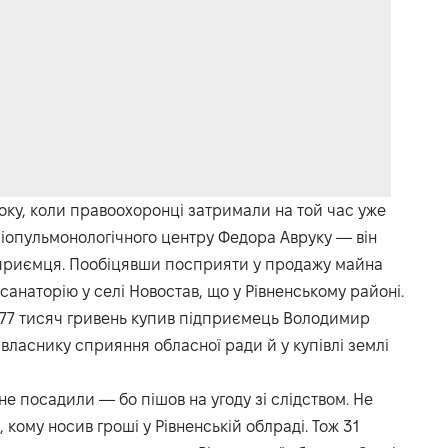
року, коли правоохоронці затримали на той час уже
іопульмонологічного центру Федора Авруку — він
ідприємця. Пообіцявши посприяти у продажу майна
анаторію у селі Новостав, що у Рівненському районі.
177 тисяч гривень купив підприємець Володимир
власнику сприяння обласної ради й у купівлі землі
е посадили — бо пішов на угоду зі слідством. Не
, кому носив гроші у Рівненській облраді. Тож 31