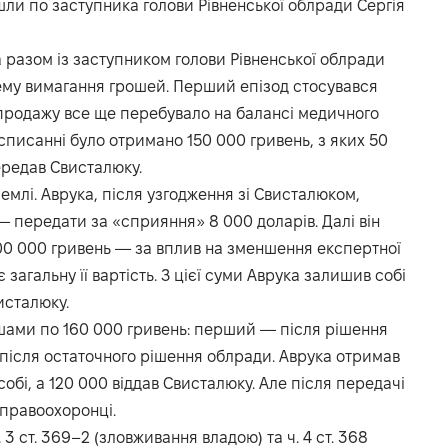
шли по заступника голови Рівненської облради Сергія
а разом із заступником голови Рівненської облради
ему вимагання грошей. Перший епізод стосувався
 продажу все ще перебувало на балансі медичного
списанні було отримано 150 000 гривень, з яких 50
ередав Свисталюку.
млі. Аврука, після узгодження зі Свисталюком,
 передати за «сприяння» 8 000 доларів. Далі він
0 000 гривень — за вплив на зменшення експертної
 загальну її вартість. З цієї суми Аврука залишив собі
исталюку.
ншами по 160 000 гривень: перший — після рішення
 після остаточного рішення облради. Аврука отримав
обі, а 120 000 віддав Свисталюку. Але після передачі
 правоохоронці.
3 ст. 369–2 (зловживання владою) та ч. 4 ст. 368