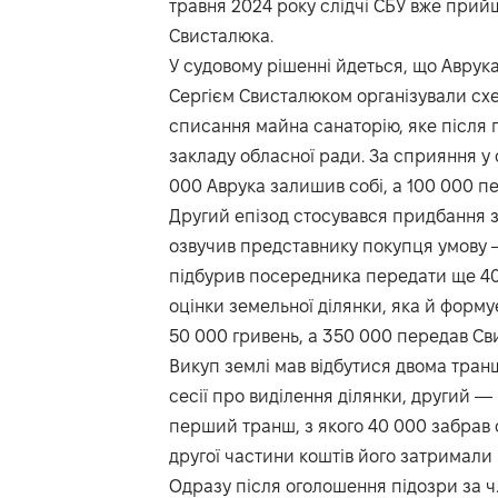
травня 2024 року слідчі СБУ вже прий
Свисталюка.
У судовому рішенні йдеться, що Аврук
Сергієм Свисталюком організували сх
списання майна санаторію, яке після
закладу обласної ради. За сприяння у 
000 Аврука залишив собі, а 100 000 п
Другий епізод стосувався придбання зе
озвучив представнику покупця умову —
підбурив посередника передати ще 40
оцінки земельної ділянки, яка й формує
50 000 гривень, а 350 000 передав Св
Викуп землі мав відбутися двома тра
сесії про виділення ділянки, другий —
перший транш, з якого 40 000 забрав с
другої частини коштів його затримали
Одразу після оголошення підозри за ч. 