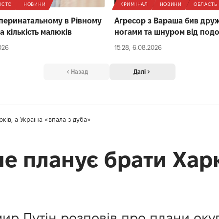
ІСТО
НОВИНИ
КРИМІНАЛ
НОВИНИ
ОБЛАСТЬ
 перинатальному в Рівному
Агресор з Вараша бив дру
а кількість малюків
ногами та шнуром від под
026
15:28, 6.08.2026
Назад
Далі
ків, а Україна «впала з дуба»
не планує брати Харк
р Путін розповів про плани окупа