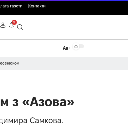
лата газети
Контакти
9
Аа
Несенюком
м з «Азова»
одимира Самкова.