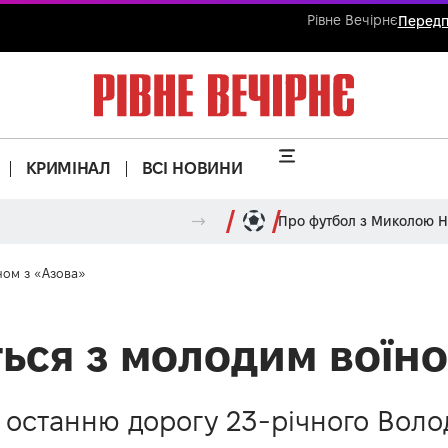
Рівне Вечірнє
Передп
КРИМІНАЛ
ВСІ НОВИНИ
Про футбол з Миколою 
ном з «Азова»
ься з молодим воїно
в останню дорогу 23-річного Вол