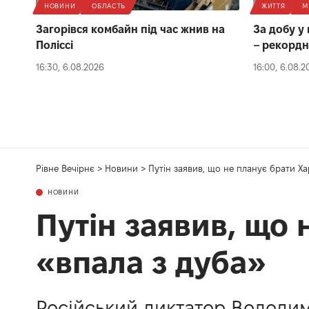
НОВИНИ
ОБЛАСТЬ
ЖИТТЯ
М
Загорівся комбайн під час жнив на
За добу у
Поліссі
– рекордн
16:30, 6.08.2026
16:00, 6.08.2
Рівне Вечірнє
>
Новини
>
Путін заявив, що не планує брати Хар
НОВИНИ
Путін заявив, що 
«впала з дуба»
Російський диктатор Володими