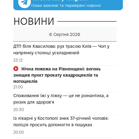
тільки важливі та перевірені новини
НОВИНИ
6 Серпня 2026
ДТП біля Квасилова: рух трасою Київ — Чоп у
напрямку столиці ускладнений
23:12
Нічна пожежа на Рівненщині: вогонь
знищив пункт прокату квадроциклів та
мотоциклів
21:00
Споживання їжі у ліжку — це не романтика, а
ризик для здоров’я
20:30
Із лікарні у Костополі зник 37-річний чоловік:
поліція просить допомогти в пошуках
20:00