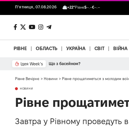
П’ятниця, 07.08.2026
+22°
Рівне
$
--.--
€
--.--
РІВНЕ
ОБЛАСТЬ
УКРАЇНА
СВІТ
ВІЙНА
Ідея Week's
Від паркану до картонки
Рівне Вечірнє
>
Новини
>
Рівне прощатиметься з молодим вої
НОВИНИ
Рівне прощатимет
Завтра у Рівному проведуть 