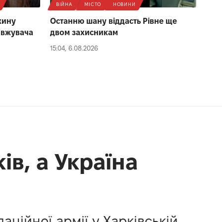
ВІЙНА
МІСТО
НОВИНИ
жину
Останню шану віддасть Рівне ще
овжувача
двом захисникам
15:04, 6.08.2026
ів, а Україна
ційної армії у Харківській