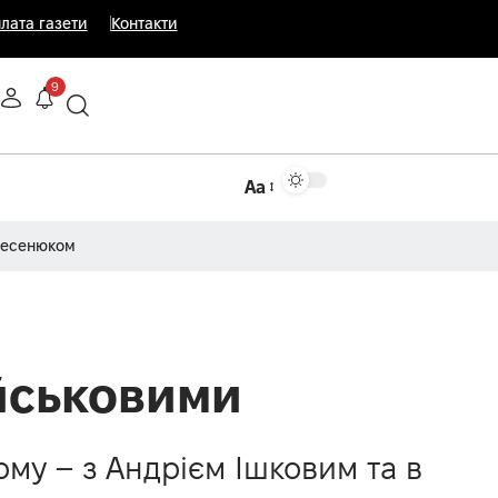
лата газети
Контакти
9
Аа
Несенюком
йськовими
ому – з Андрієм Ішковим та в