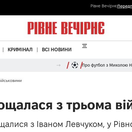
Рівне Вечірнє
Передп
КРИМІНАЛ
ВСІ НОВИНИ
Про футбол з Миколою 
військовими
щалася з трьома ві
алися з Іваном Левчуком, у Рівн