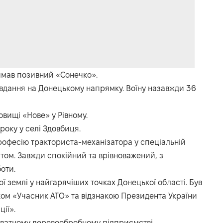
имав позивний «Сонечко».
авдання на Донецькому напрямку. Воїну назавжди 36
вищі «Нове» у Рівному.
року у селі Здовбиця.
рофесію тракториста-механізатора у спеціальній
том. Завжди спокійний та врівноважений, з
оти.
ї землі у найгарячіших точках Донецької області. Був
ом «Учасник АТО» та відзнакою Президента України
ії».
ватному деревообробному підприємстві.