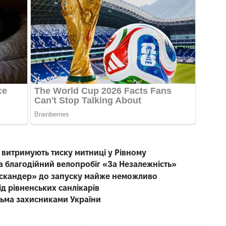
е витримують тиску митниці у Рівному
на благодійний велопробіг «За Незалежність»
Іскандер» до запуску майже неможливо
ід рівненських санлікарів
тьма захисниками України