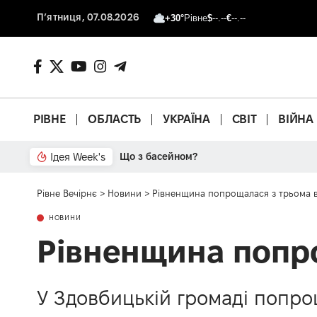
П’ятниця, 07.08.2026
+30°
Рівне
$
--.--
€
--.--
РІВНЕ
ОБЛАСТЬ
УКРАЇНА
СВІТ
ВІЙНА
Ідея Week's
Від паркану до картонки
Рівне Вечірнє
>
Новини
>
Рівненщина попрощалася з трьома 
НОВИНИ
Рівненщина попро
У Здовбицькій громаді попрощ