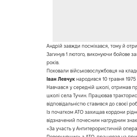
Андрій завжди посміхався, тому й отр
Загинув 1 лютого, виконуючи бойове з
років.
Поховали військовослужбовця на кладо
Іван Левчук
народився 10 травня 1975 
Навчався у середній школі, отримав п
школі села Тучин. Працював тракторис
відповідальністю ставився до своєї роб
Із початком АТО захищав кордони рідно
відзначений почесним нагрудним знак
«За участь у Антитерористичній операц
Повернувшись з АТО, працював на при