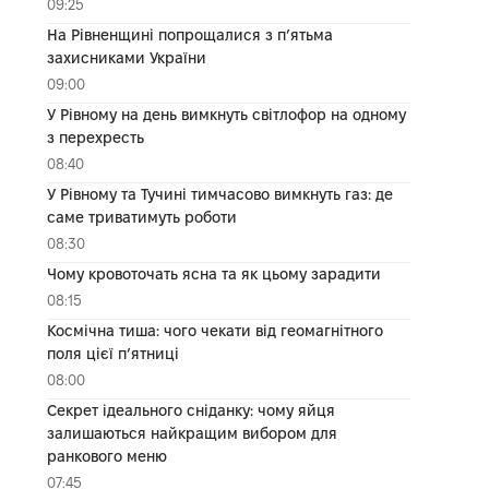
09:25
На Рівненщині попрощалися з п’ятьма
захисниками України
09:00
У Рівному на день вимкнуть світлофор на одному
з перехресть
08:40
У Рівному та Тучині тимчасово вимкнуть газ: де
саме триватимуть роботи
08:30
Чому кровоточать ясна та як цьому зарадити
08:15
Космічна тиша: чого чекати від геомагнітного
поля цієї п’ятниці
08:00
Секрет ідеального сніданку: чому яйця
залишаються найкращим вибором для
ранкового меню
07:45