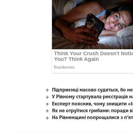
Підприємці масово судяться, бо н
У Рівному стартувала реєстрація 
Експерт пояснив, чому знищити «
Як не отруїтися грибами: поради в
На Рівненщині попрощалися з п’я