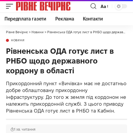
Аа
Передплата газети
Реклама
Контакти
Рівне Вечірнє
>
Новини
>
Рівненська ОДА готує лист в РНБО щодо державного кордону в області
НОВИНИ
Рівненська ОДА готує лист в
РНБО щодо державного
кордону в області
Прикордонний пункт «Вичівка» має не достатньо
добре облаштовану прикордонну
інфраструктуру. До того ж земля під кордоном не
належить прикордонній службі. З цього приводу
Рівненська ОДА готує лист в РНБО та Кабмін.
1 хв. читання