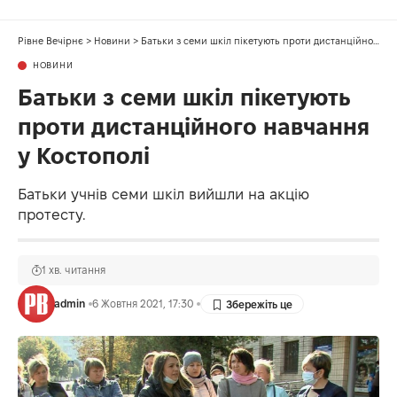
Рівне Вечірнє
>
Новини
>
Батьки з семи шкіл пікетують проти дистанційного навчання у Костополі
НОВИНИ
Батьки з семи шкіл пікетують
проти дистанційного навчання
у Костополі
Батьки учнів семи шкіл вийшли на акцію
протесту.
1 хв. читання
admin
6 Жовтня 2021, 17:30