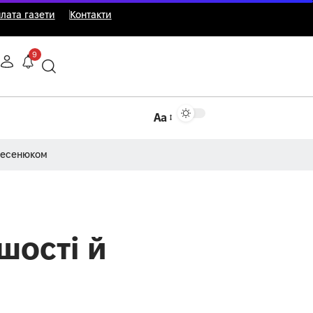
лата газети
Контакти
9
Аа
Несенюком
шості й