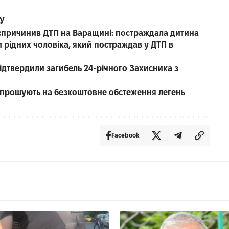
СУ
е спричинив ДТП на Варащині: постраждала дитина
 рідних чоловіка, який постраждав у ДТП в
 підтвердили загибель 24-річного Захисника з
запрошують на безкоштовне обстеження легень
Facebook