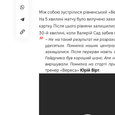
Між собою зустрілися рівненський «Ве
На 5 хвилині матчу було вилучено зах
картку. Після цього рівняни залишили
30-й хвилині, коли Валерій Сад забив 
–
Не на такий результат ми розрах
удесятьох. Помилка наших централ
захищалися. Після перерви навіть 
Гайдучика був хороший шанс. Але н
вирішували. Помилка на старті при
тренер «Вереса»
Юрій Вірт
.