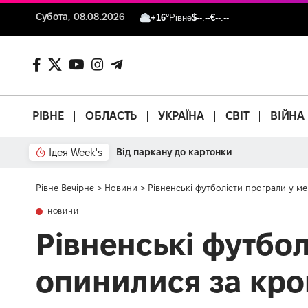
Субота, 08.08.2026
+16°
Рівне
$
--.--
€
--.--
РІВНЕ
ОБЛАСТЬ
УКРАЇНА
СВІТ
ВІЙНА
Ідея Week's
Від паркану до картонки
Рівне Вечірнє
>
Новини
>
Рівненські футболісти програли у м
НОВИНИ
Рівненські футбол
опинилися за кро