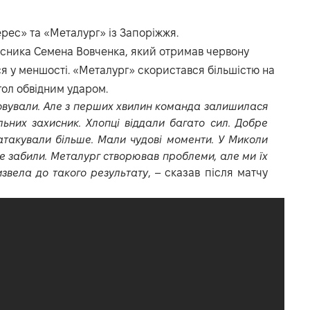
рес» та «Металург» із Запоріжжя.
исника Семена Вовченка, який отримав червону
ся у меншості. «Металург» скористався більшістю на
гол обвідним ударом.
овували. Але з перших хвилин команда залишилася
ьних захисник. Хлопці віддали багато сил. Добре
атакували більше. Мали чудові моменти. У Миколи
е забили. Металург створював проблеми, але ми їх
звела до такого результату
, – сказав після матчу