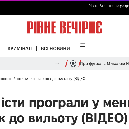
Рівне Вечірнє
Передп
КРИМІНАЛ
ВСІ НОВИНИ
Про футбол з Миколою 
еншості й опинилися за крок до вильоту (ВІДЕО)
істи програли у мен
к до вильоту (ВІДЕО)