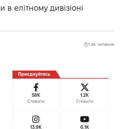
и в елітному дивізіоні
1 хв. читання
Приєднуйтесь
58K
1.2K
Стежити
Стежити
13.9K
6.1K