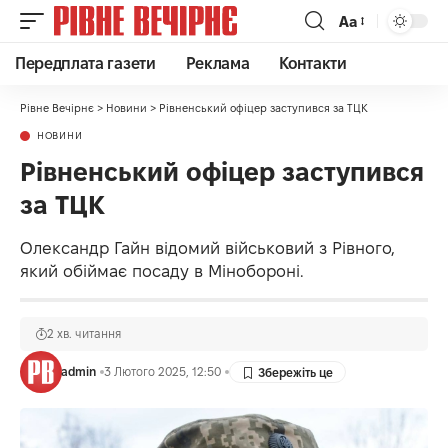
Аа
Передплата газети
Реклама
Контакти
Рівне Вечірнє
>
Новини
>
Рівненський офіцер заступився за ТЦК
НОВИНИ
Рівненський офіцер заступився
за ТЦК
Олександр Гайн відомий військовий з Рівного,
який обіймає посаду в Мінобороні.
2 хв. читання
admin
3 Лютого 2025, 12:50