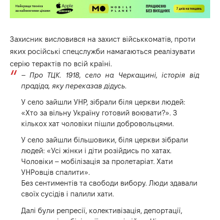
Захисник висловився на захист військкоматів, проти
яких російські спецслужби намагаються реалізувати
серію терактів по всій країні.
–
Про ТЦК. 1918, село на Черкащині, історія від
прадіда, яку переказав дідусь.
У село зайшли УНР, зібрали біля церкви людей:
«Хто за вільну Україну готовий воювати?». З
кількох хат чоловіки пішли добровольцями.
У село зайшли більшовики, біля церкви зібрали
людей: «Усі жінки і діти розійдись по хатах.
Чоловіки – мобілізація за пролетаріат. Хати
УНРовців спалити».
Без сентиментів та свободи вибору. Люди здавали
своїх сусідів і палили хати.
Далі були репресії, колективізація, депортації,