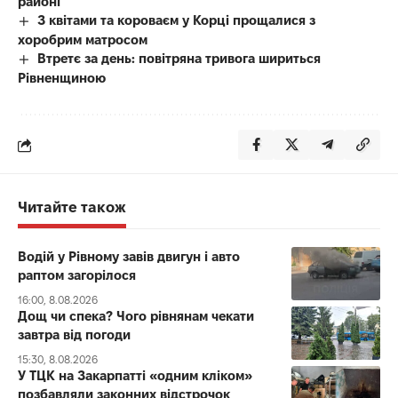
районі
З квітами та короваєм у Корці прощалися з
хоробрим матросом
Втретє за день: повітряна тривога шириться
Рівненщиною
Читайте також
Водій у Рівному завів двигун і авто
раптом загорілося
16:00, 8.08.2026
Дощ чи спека? Чого рівнянам чекати
завтра від погоди
15:30, 8.08.2026
У ТЦК на Закарпатті «одним кліком»
позбавляли законних відстрочок