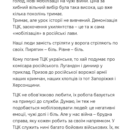
голод, нові мобілізації на чужі війни. Ціна за
хибний вільний вибір була така висока, що вже
кілька поколінь тримає.
Тримає, але урок історії не вивчений. Демонізація
ТЦК, заохочення ухилянтства – це та ж сама
«мобілізація» в російські лави.
Наші люди замість стріляти у ворога стріляють по
своїх. Пирятин – біль. Рівне – біль.
Кому погане ТЦК українське, то хай подумає про
комісара російського. Лугандон і диниир у
приклад. Призов до російської ворожої армії
наших кримчан, наших хлопців із тот Запоріжжя і
Херсонщини.
ТЦК не обовʼязково любити, їх робота базується
на примусі до служби. Думаю, їм теж не
подобається мобілізовувати людей: це негативні
емоції, чужі долі і біль. Але у нас війна – брудна
справа, яку кожен робить за своїм напрямком. У
ТЦК служить нині багато бойових військових. Їх, як