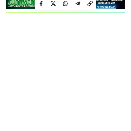
Олександр був призваний на військову службу 01
березня 2022 року.
Був тяжко поранений рашистами під час штурму 20
квітня 2023 року в районі н.п. Григорівка Донецької
області.
В Олександра залишилася дружина Ірина та двоє синів:
21-річний Андрій та 17-річний Денис.