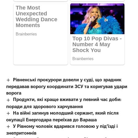
Рівненські прокурори довели у суді, що зрадник
передавав ворогу координати ЗСУ та коригував удари
ворога
Продукти, які краще вживати у певний час доби:
поради для здорового харчування
На війні загинув молодший сержант, який після
окупації Енергодара переїхав до Вараша
У Рівному чоловік вдарився головою у під’їзді і
знепритомнів