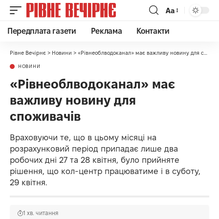
Аа
Передплата газети
Реклама
Контакти
Рівне Вечірнє
>
Новини
>
«Рівнеоблводоканал» має важливу новину для споживачів
НОВИНИ
«Рівнеоблводоканал» має
важливу новину для
споживачів
Враховуючи те, що в цьому місяці на
розрахунковий період припадає лише два
робочих дні 27 та 28 квітня, було прийняте
рішення, що кол-центр працюватиме і в суботу,
29 квітня.
1 хв. читання