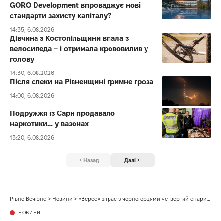
GORO Development впроваджує нові
стандарти захисту капіталу?
14:35, 6.08.2026
Дівчина з Костопільщини впала з
велосипеда – і отримала крововилив у
голову
14:30, 6.08.2026
Після спеки на Рівненщині гримне гроза
14:00, 6.08.2026
Подружжя із Сарн продавало
наркотики… у вазонах
13:20, 6.08.2026
Назад
Далі
Рівне Вечірнє
>
Новини
>
«Верес» зіграє з чорногорцями четвертий спаринг на зборах у Туреччині
НОВИНИ