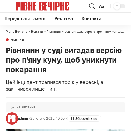
Аа
Передплата газети
Реклама
Контакти
Рівне Вечірнє
>
Новини
>
Рівнянин у суді вигадав версію про п'яну куму, щоб уникнути покарання
НОВИНИ
Рівнянин у суді вигадав версію
про п'яну куму, щоб уникнути
покарання
Цей інцидент трапився торік у вересні, а
закінчився лише нині.
2 хв. читання
admin
2 Лютого 2025, 10:35