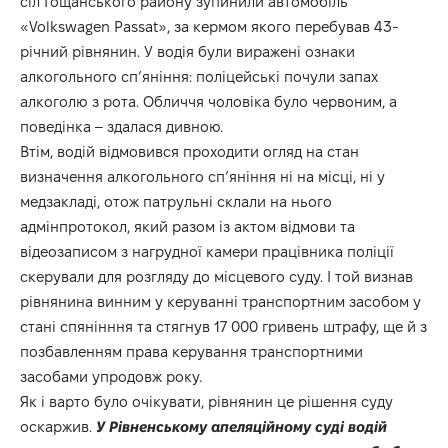
сіл Гощанського району зупинили автомобіль
«Volkswagen Passat», за кермом якого перебував 43-
річний рівнянин. У водія були виражені ознаки
алкогольного сп’яніння: поліцейські почули запах
алкоголю з рота. Обличчя чоловіка було червоним, а
поведінка – здалася дивною.
Втім, водій відмовився проходити огляд на стан
визначення алкогольного сп’яніння ні на місці, ні у
медзакладі, отож патрульні склали на нього
адмінпротокол, який разом із актом відмови та
відеозаписом з нагрудної камери працівника поліції
скерували для розгляду до місцевого суду. І той визнав
рівнянина винним у керуванні транспортним засобом у
стані спянінння та стягнув 17 000 гривень штрафу, ще й з
позбавленням права керування транспортними
засобами упродовж року.
Як і варто було очікувати, рівнянин це рішення суду
оскаржив.
У Рівненському апеляційному суді водій