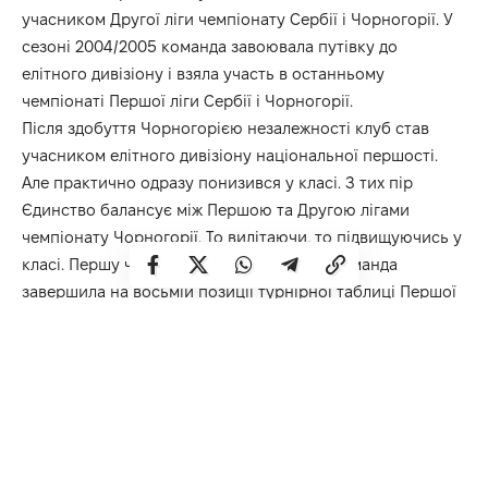
учасником Другої ліги чемпіонату Сербії і Чорногорії. У
сезоні 2004/2005 команда завоювала путівку до
елітного дивізіону і взяла участь в останньому
чемпіонаті Першої ліги Сербії і Чорногорії.
Після здобуття Чорногорією незалежності клуб став
учасником елітного дивізіону національної першості.
Але практично одразу понизився у класі. З тих пір
Єдинство балансує між Першою та Другою лігами
чемпіонату Чорногорії. То вилітаючи, то підвищуючись у
класі. Першу частину сезону 2024/2025 команда
завершила на восьмій позиції турнірної таблиці Першої
ліги – у зоні перехідних матчів.