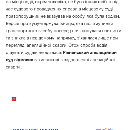
на місці події, окрім чоловіка, не було інших осіб, а під
час судового провадження справи в місцевому суді
правопорушник не вказував на особу, яка була водієм.
Версія про куму-кермувальницю, яка після зупинки
транспортного засобу посеред ночі кинулася навтьоки
та зникла в невідомому напрямку, з’явилася лише при
перегляді апеляційної скарги. Отож спроба водія
ошукати суддів не вдалася:
Рівненський апеляційний
суд відмовив
захисникові в задоволенні апеляційної
скарги .