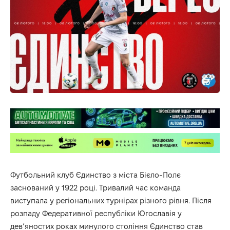
Футбольний клуб Єдинство з міста Бієло-Полє
заснований у 1922 році. Тривалий час команда
виступала у регіональних турнірах різного рівня. Після
розпаду Федеративної республіки Югославія у
дев’яностих роках минулого століння Єдинство став