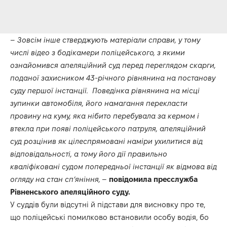
–
Зовсім інше стверджують матеріали справи, у тому
числі відео з бодікамери поліцейського, з якими
ознайомився апеляційний суд перед переглядом скарги,
поданої захисником 43-річного рівнянина на постанову
суду першої інстанції. Поведінка рівнянина на місці
зупинки автомобіля, його намагання перекласти
провину на куму, яка нібито перебувала за кермом і
втекла при появі поліцейського патруля, апеляційний
суд розцінив як цілеспрямовані наміри ухилитися від
відповідальності, а тому його дії правильно
кваліфіковані судом попередньої інстанції як відмова від
огляду на стан сп’яніння,
–
повідомила пресслужба
Рівненського апеляційного суду.
У суддів були відсутні й підстави для висновку про те,
що поліцейські помилково встановили особу водія, бо