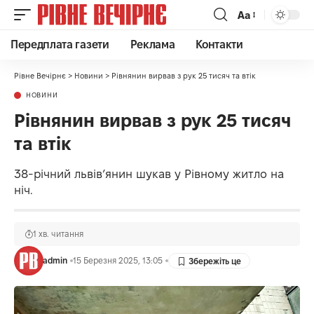
Аа
Передплата газети
Реклама
Контакти
Рівне Вечірнє
>
Новини
>
Рівнянин вирвав з рук 25 тисяч та втік
НОВИНИ
Рівнянин вирвав з рук 25 тисяч
та втік
38-річний львів’янин шукав у Рівному житло на
ніч.
1 хв. читання
admin
15 Березня 2025, 13:05