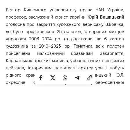
Ректор Київського університету права НАН України,
професор, заслужений юрист України
Юрій Бошицький
оголосив про закриття художнього вернісажу В.Вовчка,
де було представлено 25 полотен, створених митцем
упродовж 2003–2024 рр. та додатково ще 6 картин
художника за 2010–2023 рр. Тематика всіх полотен
присвячена мальовничим краєвидам Закарпаття,
Карпатських гірських масивів, урбаністичних і сільських
пейзажів, історичним пам’яткам архітектури і побуту
рідного краю XVIII–XX ст. Проф. Бошицький Ю.Л.
окреслив основні напрямки науково-освітньої
діяльності університету на кону 30-річчя від його
заснування, а також активну участь КУП НАН України у
забезпеченні життєдіяльності м.Києва і киян від перших
днів початку повномасштабної війни до сьогодення.