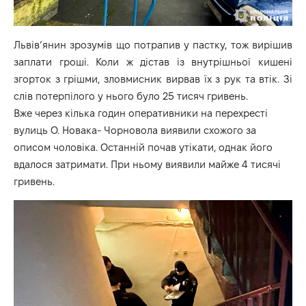
Львів’янин зрозумів що потрапив у пастку, тож вирішив
заплати гроші. Коли ж дістав із внутрішньої кишені
згорток з грішми, зловмисник вирвав їх з рук та втік. Зі
слів потерпілого у нього було 25 тисяч гривень.
Вже через кілька годин оперативники на перехресті
вулиць О. Новака- Чорновола виявили схожого за
описом чоловіка. Останній почав утікати, однак його
вдалося затримати. При ньому виявили майже 4 тисячі
гривень.