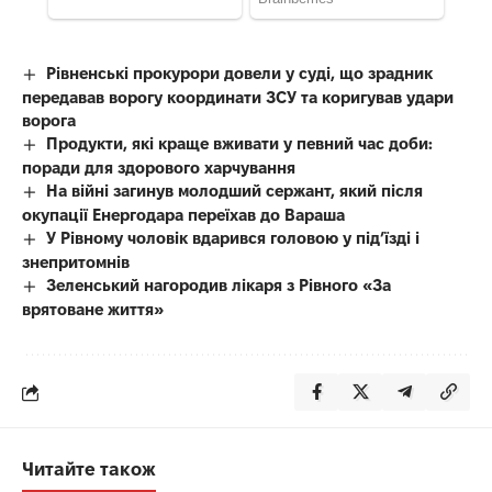
Рівненські прокурори довели у суді, що зрадник
передавав ворогу координати ЗСУ та коригував удари
ворога
Продукти, які краще вживати у певний час доби:
поради для здорового харчування
На війні загинув молодший сержант, який після
окупації Енергодара переїхав до Вараша
У Рівному чоловік вдарився головою у під’їзді і
знепритомнів
Зеленський нагородив лікаря з Рівного «За
врятоване життя»
Читайте також