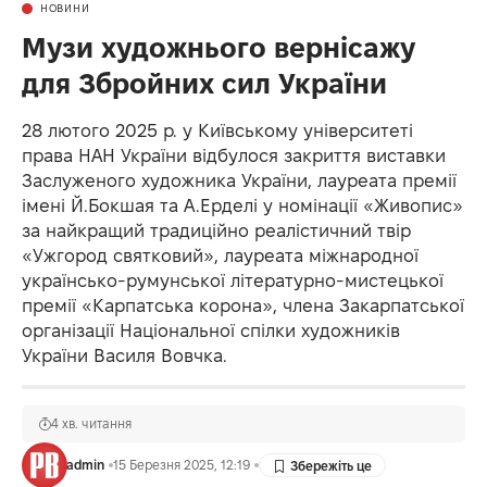
НОВИНИ
Музи художнього вернісажу
для Збройних сил України
28 лютого 2025 р. у Київському університеті
права НАН України відбулося закриття виставки
Заслуженого художника України, лауреата премії
імені Й.Бокшая та А.Ерделі у номінації «Живопис»
за найкращий традиційно реалістичний твір
«Ужгород святковий», лауреата міжнародної
українсько-румунської літературно-мистецької
премії «Карпатська корона», члена Закарпатської
організації Національної спілки художників
України Василя Вовчка.
4 хв. читання
admin
15 Березня 2025, 12:19