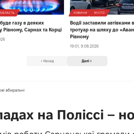
ОБЛАСТЬ
НОВИНИ
МІСТО
 буде газу в деяких
Водії заставили автівками 
у Рівному, Сарнах та Корці
тротуар на шляху до «Аван
Рівному
026
19:01, 9.08.2026
Назад
Далі
ові вбиральні
адах на Поліссі – н