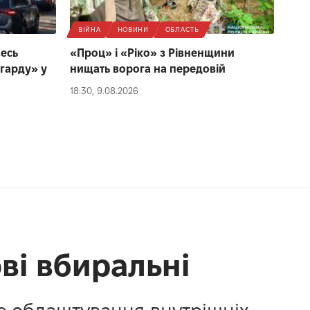
ВІЙНА
НОВИНИ
ОБЛАСТЬ
весь
«Проц» і «Ріко» з Рівненщини
гарду» у
нищать ворога на передовій
18:30, 9.08.2026
ові вбиральні