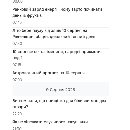
08:00
Ранковий заряд енергії: чому варто починати
день із фруктів
07:45
Літо бере паузу від злив: 10 серпня на
Рівненщині обіцяє ідеальний теплий день
07:30
10 серпня: свята, іменини, народні прикмети,
події
07:15
Астрологічний прогноз на 10 серпня
07:00
9 Серпня 2026
Ви помічали, що прищіпка для білизни має два
отвори?
22:20
Як не зіпсувати слух через навушники
21:30