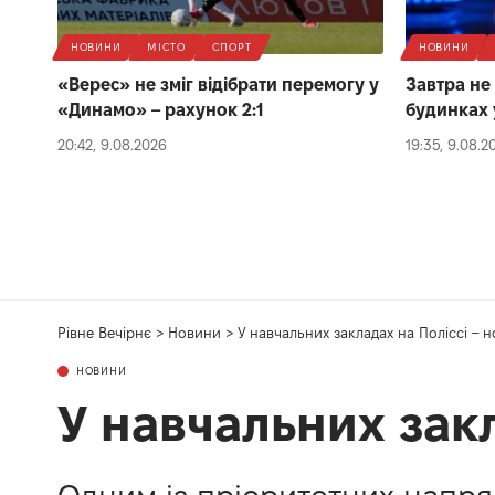
НОВИНИ
МІСТО
СПОРТ
НОВИНИ
«Верес» не зміг відібрати перемогу у
Завтра не
«Динамо» – рахунок 2:1
будинках 
20:42, 9.08.2026
19:35, 9.08.2
Рівне Вечірнє
>
Новини
>
У навчальних закладах на Поліссі – н
НОВИНИ
У навчальних закл