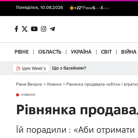
Понеділок, 10.08.2026
+22°
Рівне
$
--.--
€
--.--
РІВНЕ
ОБЛАСТЬ
УКРАЇНА
СВІТ
ВІЙНА
Ідея Week's
Що з басейном?
Рівне Вечірнє
>
Новини
>
Рівнянка продавала чобітки і втратил
НОВИНИ
Рівнянка продавал
Їй порадили : «Аби отримати 