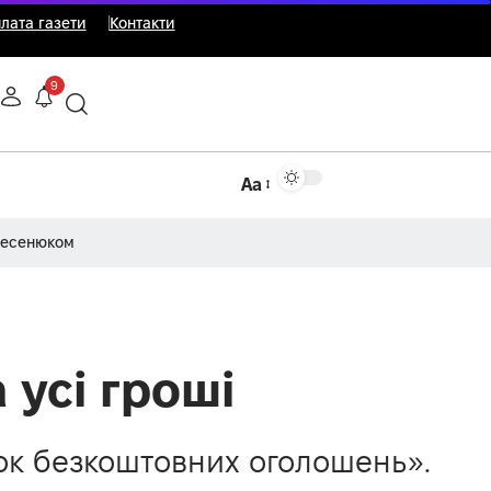
лата газети
Контакти
9
Аа
Несенюком
 усі гроші
нок безкоштовних оголошень».