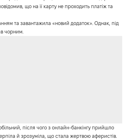
овідомив, що на її карту не проходить платіж та
нням та завантажила «новий додаток». Однак, під
ав чорним.
більний, після чого з онлайн-банкінгу прийшло
терпіла й зрозуміла, що стала жертвою аферистів.