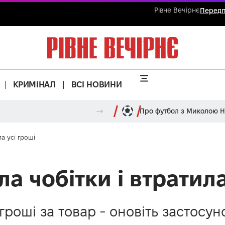
Рівне Вечірнє
Передп
КРИМІНАЛ
ВСІ НОВИНИ
Про футбол з Миколою 
а усі гроші
а чобітки і втратила
гроші за товар - оновіть застосу