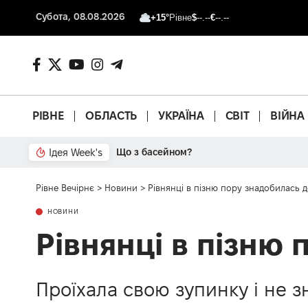
Субота, 08.08.2026
+15°
Рівне
$
--.--
€
--.--
РІВНЕ
ОБЛАСТЬ
УКРАЇНА
СВІТ
ВІЙНА
Ідея Week's
Рівне Вечірнє
>
Новини
>
Рівнянці в пізню пору знадобилась 
НОВИНИ
Рівнянці в пізню 
Проїхала свою зупинку і не з