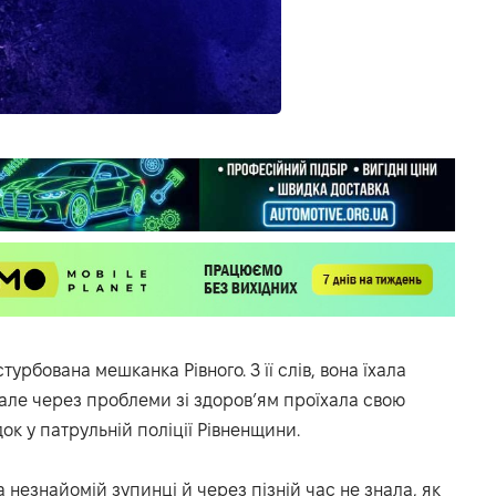
турбована мешканка Рівного. З її слів, вона їхала
але через проблеми зі здоров’ям проїхала свою
к у патрульній поліції Рівненщини.
незнайомій зупинці й через пізній час не знала, як