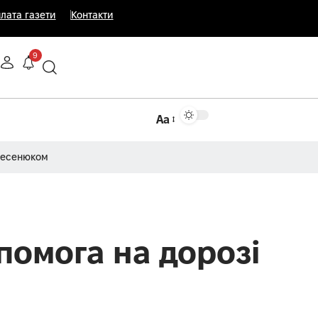
лата газети
Контакти
9
Аа
Несенюком
помога на дорозі