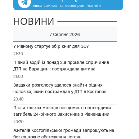
тільки важливі та перевірені новини
НОВИНИ
7 Серпня 2026
У Рівному стартує збір книг для ЗСУ
21:30
П’яний водій із понад 2,8 проміле спричинив
ДТП на Варащині: постраждала дитина
21:00
Завдяки розголосу вдалося знайти рідних
чоловіка, який постраждав у ДТП в Костополі
20:40
Після кількох місяців невідомості підтвердили
загибель 24-річного Захисника з Рівненщини
20:20
Жителів Костопільської громади запрошують на
безкоштовне обстеження легень