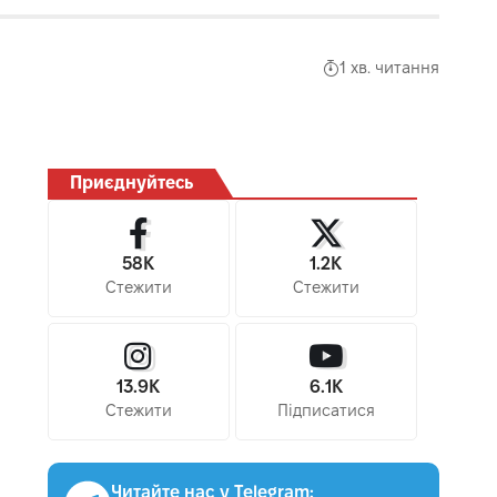
1 хв. читання
Приєднуйтесь
58K
1.2K
Стежити
Стежити
13.9K
6.1K
Стежити
Підписатися
Читайте нас у Telegram: