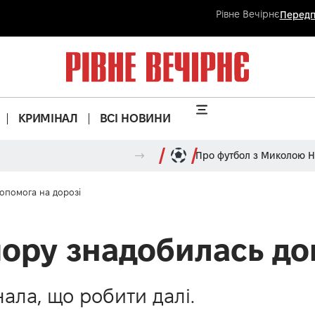
Рівне Вечірнє
Передп
КРИМІНАЛ
ВСІ НОВИНИ
Про футбол з Миколою 
допомога на дорозі
пору знадобилась до
нала, що робити далі.