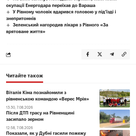
окупації Енергодара переїхав до Вараша
У Рівному чоловік вдарився головою у під’їзді і
знепритомнів
Зеленський нагородив лікаря з Рівного «За
врятоване життя»
Читайте також
Віталія Кіма познайомили з
рівненською командою «Верес Мрія»
13:30, 7.08.2026
Після ДТП трасу на Рівненщині
засипало зерном
12:58, 7.08.2026
Показали, як у Дубні гасили пожежу