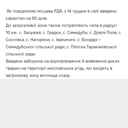
Як повідомляє місцева РДА, з 14 грудня в селі введено
карантин на 60 днів.
До загрозливої зони також потрапляють села в радіусі
10 км.: с. Залужжя, с. Грядки, с. Семидуби, с. Довге Поле, с.
Соснівка, с. Нагоряни, с. Іваниничі, с. Бондарі –
Семидубської сільської ради; с. Плоска Тараканівської
сільської ради.
Введена заборона на відловлювання й вивезення диких
тварин на території мисливських угідь, які входять в
загрозливу зону вогнища сказу.