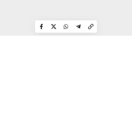
Керівникам мисливських угідь організувати та провести
діагностичний відстріл 5-10 диких м’ясоїдних на
неблагополучній території для лабораторного
дослідження на сказ.
Провести депопуляцію червоної лисиці до кількості 0,5-
1 голова на 1000 га.