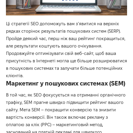
Ці стратегії SEO допоможуть вам з’явитися на верхніх
рядках сторінок результатів пошукових систем (SERP).
Пройде деякий час, перш ніж ваш рейтинг покращиться,
але результати коштують вашого очікування.
Продовжуйте оптимізувати свій веб-сайт, щоб ваша
присутність в Інтернеті могла ще більше розширюватися
в пошукових системах та залучати більше потенційних
клієнтів.
Маркетинг у пошукових системах (SEM)
В той час, як SEO фокусується на отриманні органічного
трафіку, SEM прагне швидко підвищити рейтинг вашого
сайту. Мета SEM – покращити конверсію та знизити
вартість конверсії. Він також включає рекламу з
оплатою за клік (PPC) – маркетинговий метод,
заснований на платній рекламі для швидкого