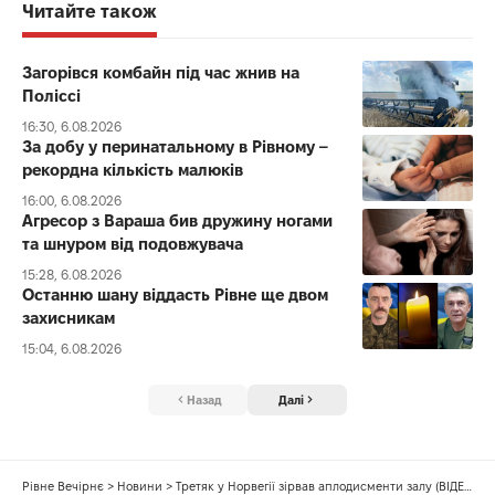
Читайте також
Загорівся комбайн під час жнив на
Поліссі
16:30, 6.08.2026
За добу у перинатальному в Рівному –
рекордна кількість малюків
16:00, 6.08.2026
Агресор з Вараша бив дружину ногами
та шнуром від подовжувача
15:28, 6.08.2026
Останню шану віддасть Рівне ще двом
захисникам
15:04, 6.08.2026
Назад
Далі
Рівне Вечірнє
>
Новини
>
Третяк у Норвегії зірвав аплодисменти залу (ВІДЕО)