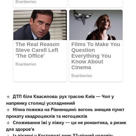
ДТП біля Квасилова: рух трасою Київ — Чоп у
напрямку столиці ускладнений
Нічна пожежа на Рівненщині: вогонь знищив пункт
прокату квадроциклів та мотоциклів
Споживання їжі у ліжку — це не романтика, а ризик
для здоров’я
Із лікарні у Костополі зник 37-річний чоловік: