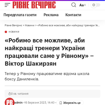
Аа
Передплата газети
Реклама
Контакти
Рівне Вечірнє
>
Новини
>
«Робимо все можливе, аби найкращі тренери України працювали саме у Рівному» – Віктор Шакирзян
НОВИНИ
«Робимо все можливе, аби
найкращі тренери України
працювали саме у Рівному» –
Віктор Шакирзян
Тепер у Рівному працюватиме відома школа
боксу Даниленків.
0 хв. читання
admin
16 Березня 2023, 14:40