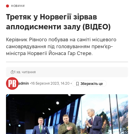
НОВИНИ
Третяк у Норвегії зірвав
аплодисменти залу (ВІДЕО)
Керівник Рівного побував на саміті місцевого
самоврядування під головуванням прем’єр-
міністра Норвегії Йонаса Гар Стере.
1 хв. читання
admin
16 Березня 2023, 14:20