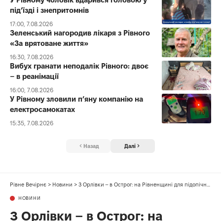
під’їзді і знепритомнів
17:00, 7.08.2026
Зеленський нагородив лікаря з Рівного
«За врятоване життя»
16:30, 7.08.2026
Вибух гранати неподалік Рівного: двоє
– в реанімації
16:00, 7.08.2026
У Рівному зловили п’яну компанію на
електросамокатах
15:35, 7.08.2026
Назад
Далі
Рівне Вечірнє
>
Новини
>
З Орлівки – в Острог: на Рівненщині для підопічних психневрологічного інтернату облаштували новий корпус
НОВИНИ
З Орлівки – в Острог: на