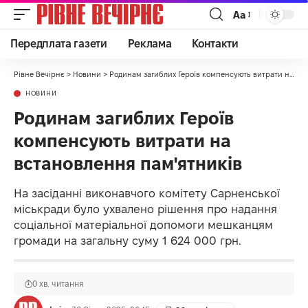
Аа
Передплата газети
Реклама
Контакти
Рівне Вечірнє
>
Новини
>
Родинам загиблих Героїв компенсують витрати на встановлення пам'ятників
НОВИНИ
Родинам загиблих Героїв
компенсують витрати на
встановлення пам'ятників
На засіданні виконавчого комітету Сарненської
міськради було ухвалено рішення про надання
соціальної матеріальної допомоги мешканцям
громади на загальну суму 1 624 000 грн.
0 хв. читання