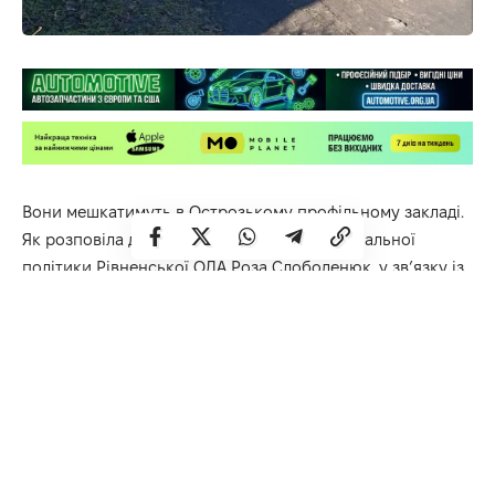
Вони мешкатимуть в Острозькому профільному закладі.
Як розповіла директорка Департамент соціальної
політики Рівненської ОДА Роза Слободенюк, у зв’язку із
закінченням терміну оренди корпусу в Орлівці довелось
терміново вирішувати питання щодо переведення
підопічних до інших інтернатних закладів області.
«Для цього якнайшвидше ремонтували та
облаштовували корпус. Останній лише у 2024 році був
переданий обласною радою до Острозького
психоневрологічного інтернату. Ми створили усе
максимально можливе для комфорту таким