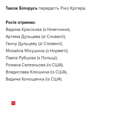
Також Білорусь
передасть Ріко Крігера.
Росія отримає:
Вадима Красікова (з Німеччини),
Артема Дульцева (зі Словенії),
Ганну Дульцеву (зі Словенії),
Михайла Мікушина (з Норвегії),
Павла Рубцова (з Польщі),
Романа Селезньова (із США),
Владислава Клюшина (із США),
Вадима Конощенка (із США).