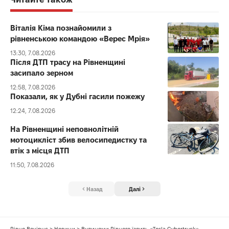
Віталія Кіма познайомили з
рівненською командою «Верес Мрія»
13:30, 7.08.2026
Після ДТП трасу на Рівненщині
засипало зерном
12:58, 7.08.2026
Показали, як у Дубні гасили пожежу
12:24, 7.08.2026
На Рівненщині неповнолітній
мотоцикліст збив велосипедистку та
втік з місця ДТП
11:50, 7.08.2026
Назад
Далі
Рівне Вечірнє
>
Новини
>
Вулицями Рівного їздить «Tesla Cybertruck»