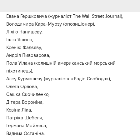
Евана Гершковича (журналіст The Wall Street Journal),
Володимира Кара-Мурзу (опозиціонер),
Лілію Чанишеву,
Іллю Яшина,
Ксенію Фадєєву,
Андрія Пивоварова,
Пола Уілана (колишній американський морський
піхотинець),
Алсу Курмашеву (журналістк «Радіо Свобода»),
Олега Орлова,
Сашка Скочиленко,
Дітера Вороніна,
Кевіна Ліка,
Патріка Шебеля,
Германа Мойжеса,
Вадима Останіна.