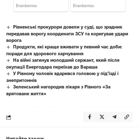
Рівненські прокурори довели у суді, що зрадник
передавав ворогу координати ЗСУ та коригував удари
ворога
Продукти, які краще вживати у певний час доби:
поради для здорового харчування
На війні загинув молодший сержант, який після
окупації Енергодара переїхав до Вараша
У Рівному чоловік вдарився головою у під’їзді і
знепритомнів
Зеленський нагородив лікаря з Рівного «За
врятоване життя»
Читайте також