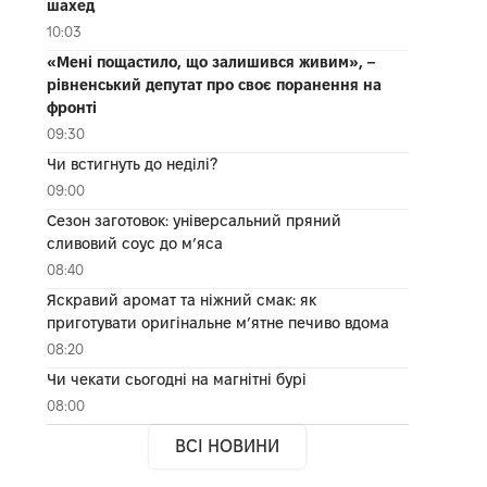
шахед
10:03
«Мені пощастило, що залишився живим», –
рівненський депутат про своє поранення на
фронті
09:30
Чи встигнуть до неділі?
09:00
Сезон заготовок: універсальний пряний
сливовий соус до мʼяса
08:40
Яскравий аромат та ніжний смак: як
приготувати оригінальне м’ятне печиво вдома
08:20
Чи чекати сьогодні на магнітні бурі
08:00
ВСІ НОВИНИ