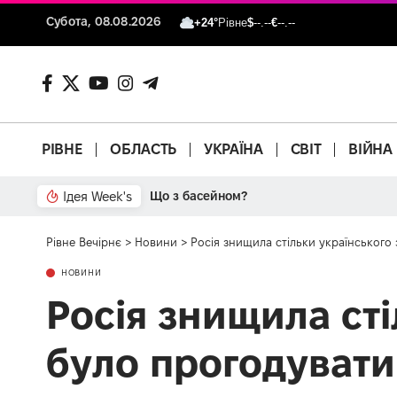
Субота, 08.08.2026
+24°
Рівне
$
--.--
€
--.--
РІВНЕ
ОБЛАСТЬ
УКРАЇНА
СВІТ
ВІЙНА
Ідея Week's
Що з басейном?
Рівне Вечірнє
>
Новини
>
Росія знищила стільки українського
НОВИНИ
Росія знищила ст
було прогодувати