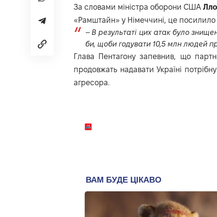
За словами міністра оборони США
Лло
«Рамштайн» у Німеччині, це посилило
–
В результаті цих атак було знище
би, щоби годувати 10,5 млн людей п
Глава Пентагону запевнив, що парт
продовжать надавати Україні потрібну
агресора.