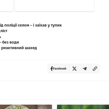
д поліції селом – і заїхав у тупик
ліст
ь
– без води
 – реактивний шахед
Facebook