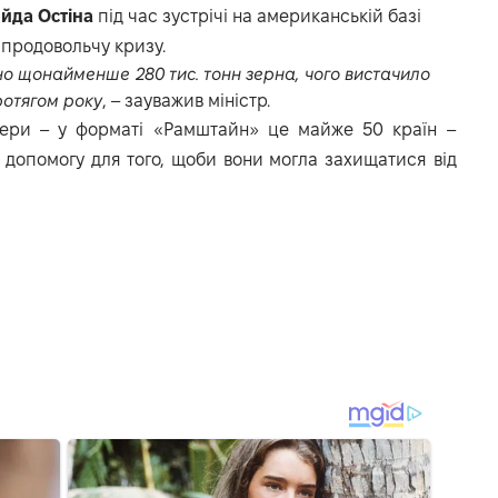
йда Остіна
під час зустрічі на американській базі
 продовольчу кризу.
но щонайменше 280 тис. тонн зерна, чого вистачило
ротягом року
, – зауважив міністр.
нери – у форматі «Рамштайн» це майже 50 країн –
 допомогу для того, щоби вони могла захищатися від