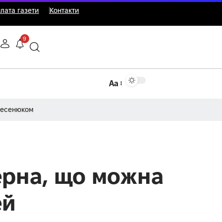
лата газети
Контакти
9
Аа
Несенюком
зерна, що можна
ей