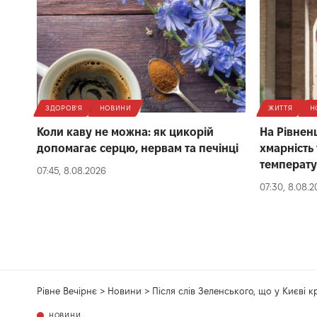
ЗДОРОВ'Я
НОВИНИ
ЖИТТЯ
Н
Коли каву не можна: як цикорій
На Рівнен
допомагає серцю, нервам та печінці
хмарність
температ
07:45, 8.08.2026
07:30, 8.08.
Рівне Вечірнє
>
Новини
>
Після слів Зеленського, що у Києві к
НОВИНИ