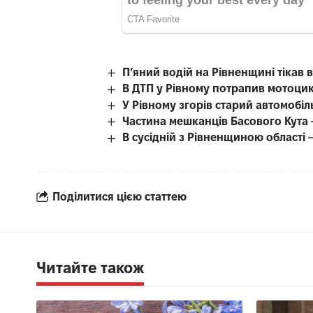
П’яний водій на Рівненщині тікав ві
В ДТП у Рівному потрапив мотоцик
У Рівному згорів старий автомобіл
Частина мешканців Басового Кута 
В сусідній з Рівненщиною області
Поділитися цією статтею
Читайте також