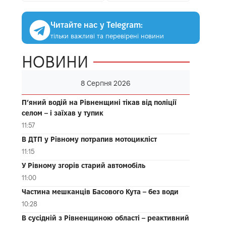
Читайте нас у Telegram:
тільки важливі та перевірені новини
НОВИНИ
8 Серпня 2026
П’яний водій на Рівненщині тікав від поліції
селом – і заїхав у тупик
11:57
В ДТП у Рівному потрапив мотоцикліст
11:15
У Рівному згорів старий автомобіль
11:00
Частина мешканців Басового Кута – без води
10:28
В сусідній з Рівненщиною області – реактивний