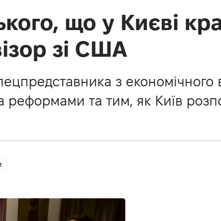
ького, що у Києві кр
візор зі США
ецпредставника з економічного в
за реформами та тим, як Київ ро