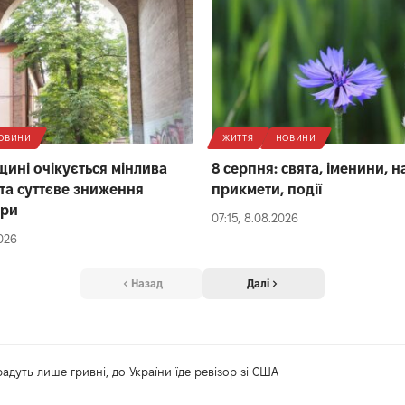
ОВИНИ
ЖИТТЯ
НОВИНИ
щині очікується мінлива
8 серпня: свята, іменини, 
 та суттєве зниження
прикмети, події
ури
07:15, 8.08.2026
2026
Назад
Далі
радуть лише гривні, до України їде ревізор зі США