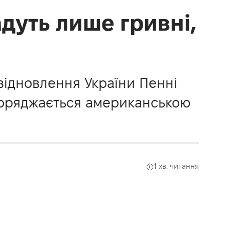
адуть лише гривні,
ідновлення України Пенні
зпоряджається американською
1 хв. читання