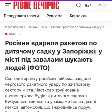
Аа
Передплата газети
Реклама
Контакти
Рівне Вечірнє
>
Новини
>
Росіяни вдарили ракетою по дитячому садку у Запоріжжі: у місті під завалами шукають людей (ФОТО)
НОВИНИ
Росіяни вдарили ракетою по
дитячому садку у Запоріжжі: у
місті під завалами шукають
людей (ФОТО)
Сьогодні зранку російські війська завдали
чергового ракетного удару по житловому
сектору міста. Частково зруйнована
двоповерхова будівля дитячого садочка.
Вибуховою хвилею та уламками пошкоджені
легкові автомобілі, що знаходились поруч.