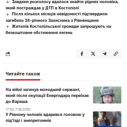
Завдяки розголосу вдалося знайти рідних чоловіка,
який постраждав у ДТП в Костополі
Після кількох місяців невідомості підтвердили
загибель 24-річного Захисника з Рівненщини
Жителів Костопільської громади запрошують на
безкоштовне обстеження легень
Читайте також
На війні загинув молодший сержант,
який після окупації Енергодара переїхав
до Вараша
17:30, 7.08.2026
У Рівному чоловік вдарився головою у
під’їзді і знепритомнів