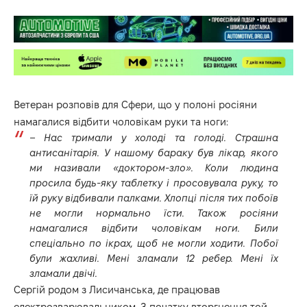
Ветеран розповів для
Сфери
, що у полоні росіяни
намагалися відбити чоловікам руки та ноги:
– Нас тримали у холоді та голоді. Страшна
антисанітарія. У нашому бараку був лікар, якого
ми називали «доктором-зло». Коли людина
просила будь-яку таблетку і просовувала руку, то
їй руку відбивали палками. Хлопці після тих побоїв
не могли нормально їсти. Також росіяни
намагалися відбити чоловікам ноги. Били
спеціально по ікрах, щоб не могли ходити. Побої
були жахливі. Мені зламали 12 ребер. Мені їх
зламали двічі.
Сергій родом з Лисичанська, де працював
електрозварювальником. З початку вторгнення той