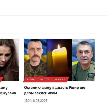
ВІЙНА
МІСТО
НОВИНИ
жину
Останню шану віддасть Рівне ще
овжувача
двом захисникам
15:04, 6.08.2026