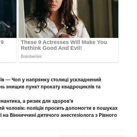
иїв — Чоп у напрямку столиці ускладнений
нь знищив пункт прокату квадроциклів та
омантика, а ризик для здоров’я
чний чоловік: поліція просить допомогти в пошуках
 на Вінниччині дитячого анестезіолога з Рівного