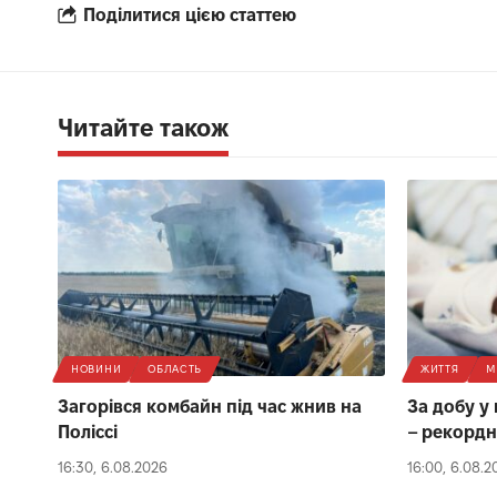
Поділитися цією статтею
Читайте також
НОВИНИ
ОБЛАСТЬ
ЖИТТЯ
М
Загорівся комбайн під час жнив на
За добу у
Поліссі
– рекордн
16:30, 6.08.2026
16:00, 6.08.2