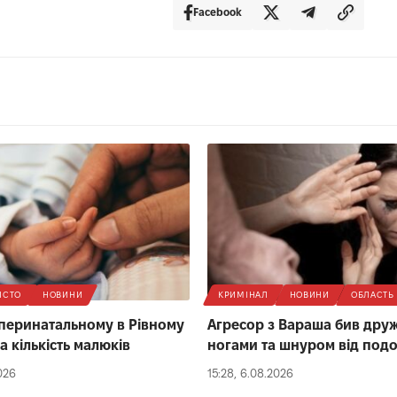
Facebook
ІСТО
НОВИНИ
КРИМІНАЛ
НОВИНИ
ОБЛАСТЬ
 перинатальному в Рівному
Агресор з Вараша бив дру
а кількість малюків
ногами та шнуром від под
026
15:28, 6.08.2026