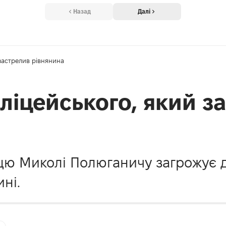
Назад
Далі
застрелив рівнянина
ліцейського, який з
ю Миколі Полюганичу загрожує д
ні.