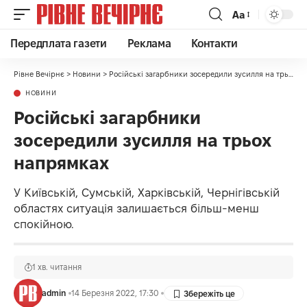
Аа
Передплата газети
Реклама
Контакти
Рівне Вечірнє
>
Новини
>
Російські загарбники зосередили зусилля на трьох напрямках
НОВИНИ
Російські загарбники
зосередили зусилля на трьох
напрямках
У Київській, Сумській, Харківській, Чернігівській
областях ситуація залишається більш-менш
спокійною.
1 хв. читання
admin
14 Березня 2022, 17:30