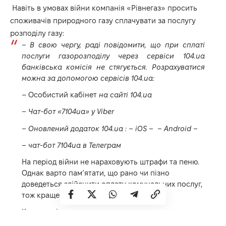
Навіть в умовах війни компанія «Рівнегаз» просить
споживачів природного газу сплачувати за послугу
розподілу газу:
– В свою чергу, раді повідомити, що при сплаті
послуги газорозподілу через сервіси 104.ua
банківська комісія не стягується. Розрахуватися
можна за допомогою сервісів 104.ua:
– Особистий кабінет
на сайті 104.ua
– Чат-бот «7104ua» у
Viber
– Оновлений додаток 104.ua : –
iOS
– –
Android
–
– чат-бот 7104ua в
Телеграм
На період війни не нараховують штрафи та пеню.
Однак варто пам’ятати, що рано чи пізно
доведеться здійснити оплату комунальних послуг,
тож краще не накопичувати борг.
Кошти, які споживач сплачує за послугу
газорозподілу, вкрай необхідні для забезпечення