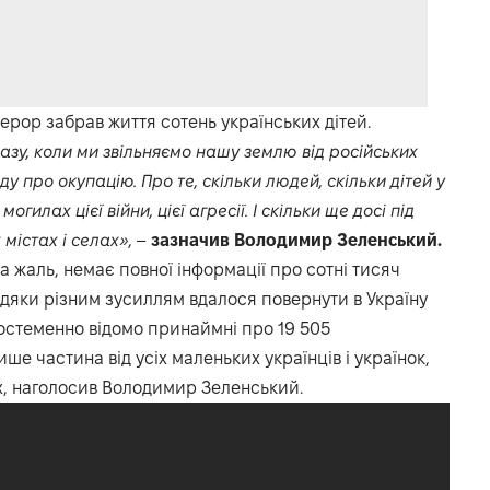
ерор забрав життя сотень українських дітей.
зу, коли ми звільняємо нашу землю від російських
у про окупацію. Про те, скільки людей, скільки дітей у
гилах цієї війни, цієї агресії. І скільки ще досі під
містах і селах»,
–
зазначив Володимир Зеленський.
а жаль, немає повної інформації про сотні тисяч
Завдяки різним зусиллям вдалося повернути в Україну
 достеменно відомо принаймні про 19 505
ише частина від усіх маленьких українців і українок,
іх, наголосив Володимир Зеленський.