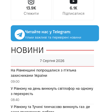
13.9K
6.1K
Стежити
Підписатися
Читайте нас у Telegram:
тільки важливі та перевірені новини
НОВИНИ
7 Серпня 2026
На Рівненщині попрощалися з п’ятьма
захисниками України
09:00
У Рівному на день вимкнуть світлофор на одному
з перехресть
08:40
У Рівному та Тучині тимчасово вимкнуть газ: де
саме триватимуть роботи