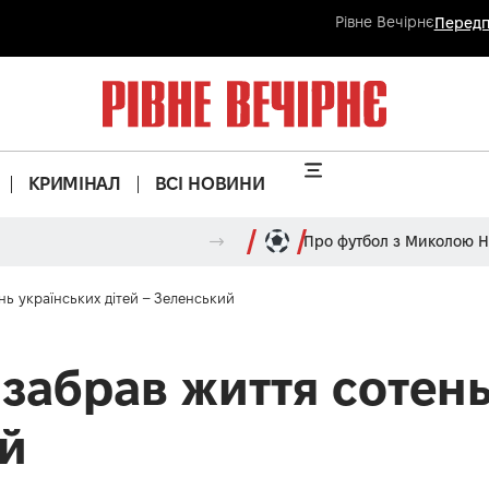
Рівне Вечірнє
Передп
КРИМІНАЛ
ВСІ НОВИНИ
Про футбол з Миколою 
нь українських дітей – Зеленський
 забрав життя сотен
ий