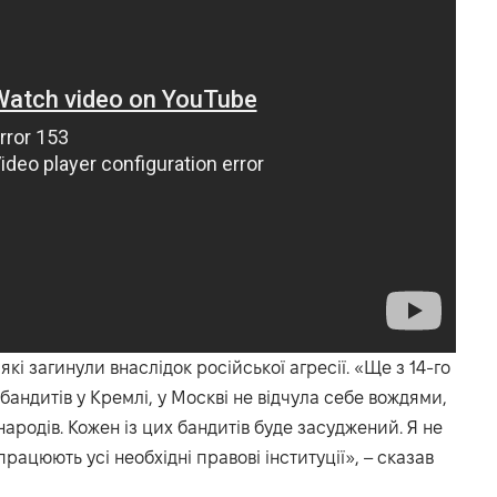
 які загинули внаслідок російської агресії. «Ще з 14-го
а бандитів у Кремлі, у Москві не відчула себе вождями,
ародів. Кожен із цих бандитів буде засуджений. Я не
рацюють усі необхідні правові інституції», – сказав