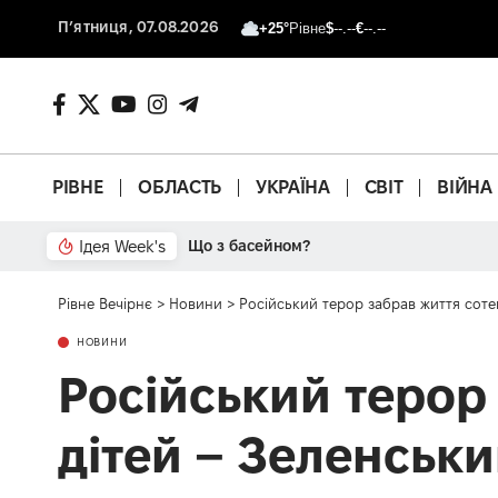
П’ятниця, 07.08.2026
+25°
Рівне
$
--.--
€
--.--
РІВНЕ
ОБЛАСТЬ
УКРАЇНА
СВІТ
ВІЙНА
Ідея Week's
Що з басейном?
Рівне Вечірнє
>
Новини
>
Російський терор забрав життя соте
НОВИНИ
Російський терор
дітей – Зеленськ