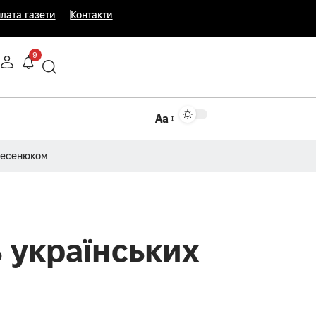
лата газети
Контакти
9
Аа
Несенюком
ь українських