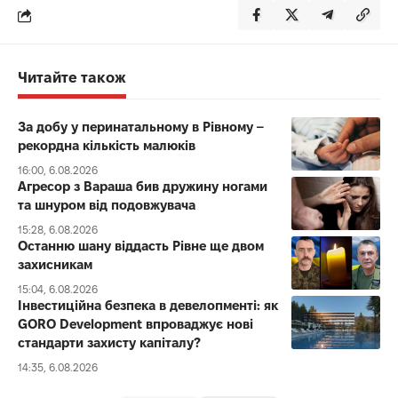
Читайте також
За добу у перинатальному в Рівному –
рекордна кількість малюків
16:00, 6.08.2026
Агресор з Вараша бив дружину ногами
та шнуром від подовжувача
15:28, 6.08.2026
Останню шану віддасть Рівне ще двом
захисникам
15:04, 6.08.2026
Інвестиційна безпека в девелопменті: як
GORO Development впроваджує нові
стандарти захисту капіталу?
14:35, 6.08.2026