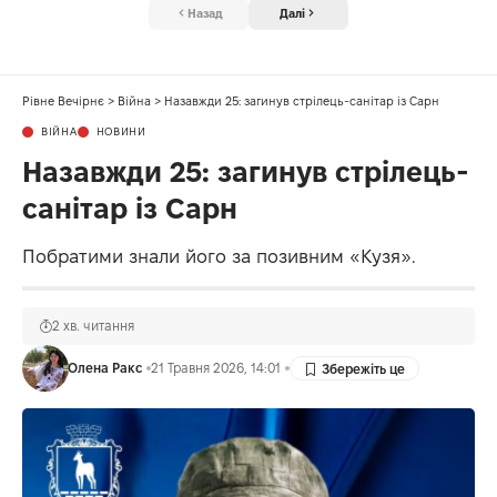
Назад
Далі
Рівне Вечірнє
>
Війна
>
Назавжди 25: загинув стрілець-санітар із Сарн
ВІЙНА
НОВИНИ
Назавжди 25: загинув стрілець-
санітар із Сарн
Побратими знали його за позивним «Кузя».
2 хв. читання
Олена Ракс
21 Травня 2026, 14:01