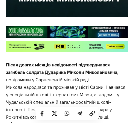
Після довгих місяців невідомості підтвердилася
загибель солдата Дударика Миколи Миколайовича,
повідомили у Сарненській міській раді.
Микола народився та проживав у місті Сарни. Навчався
у спеціальній школі-інтернаті смт Мізоч, а згодом – у
Чудельській спеціальній загальноосвітній школі-
інтернаті. Після цього здобув професію столяра у
Рокитнівському вищому професійному училищі.
– Його життя було сповнене праці, щирості та доброти.
Найбільше Микола любив будівництво – творити,