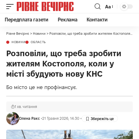
Аа
Передплата газети
Реклама
Контакти
Рівне Вечірнє
>
Новини
>
Розповіли, що треба зробити жителям Костополя, коли у місті збудують нову КНС
НОВИНИ
ОБЛАСТЬ
Розповіли, що треба зробити
жителям Костополя, коли у
місті збудують нову КНС
Бо місто це не профінансує.
1 хв. читання
Олена Ракс
21 Травня 2026, 14:30