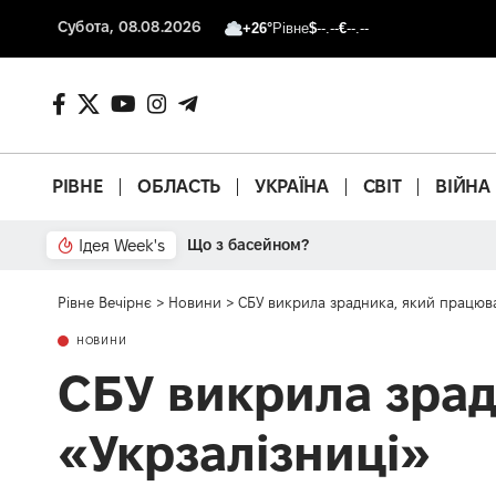
Субота, 08.08.2026
+26°
Рівне
$
--.--
€
--.--
РІВНЕ
ОБЛАСТЬ
УКРАЇНА
СВІТ
ВІЙНА
Ідея Week's
Від паркану до картонки
Рівне Вечірнє
>
Новини
>
СБУ викрила зрадника, який працюва
НОВИНИ
СБУ викрила зрад
«Укрзалізниці»