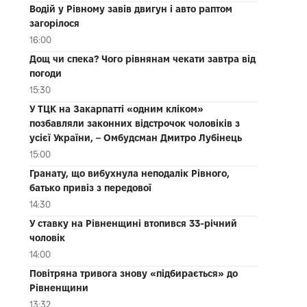
Водій у Рівному завів двигун і авто раптом
загорілося
16:00
Дощ чи спека? Чого рівнянам чекати завтра від
погоди
15:30
У ТЦК на Закарпатті «одним кліком»
позбавляли законних відстрочок чоловіків з
усієї України, – Омбудсман Дмитро Лубінець
15:00
Гранату, що вибухнула неподалік Рівного,
батько привіз з передової
14:30
У ставку на Рівненщині втопився 33-річний
чоловік
14:00
Повітряна тривога знову «підбирається» до
Рівненщини
13:32