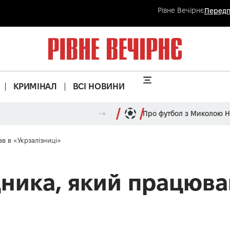
Рівне Вечірнє
Передп
КРИМІНАЛ
ВСІ НОВИНИ
Про футбол з Миколою 
в в «Укрзалізниці»
ника, який працюва