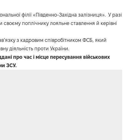
альної філії «Південно-Західна залізниця». У разі
и своєму поплічнику лояльне ставлення й керівні
в’язку з кадровим співробітником ФСБ, який
ну діяльність проти України.
дані про час і місце пересування військових
ми ЗСУ.