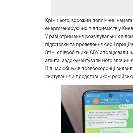
Крім цього, ворожий поплічник намага
енергогенеруючих підприємств у Києві
У разі отримання розвідувальних відо
підготовки та проведення серії приціл
Втім, співробітники СБУ спрацювали 
агента, задокументували його злочинну 
Під час обшуків правоохоронці вияви
листування з представником російськ