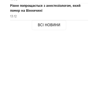
Рівне попрощається з анестезіологом, який
помер на Вінничині
13:12
ВСІ НОВИНИ