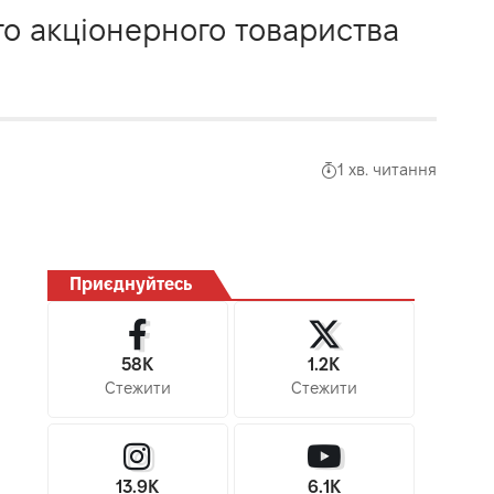
го акціонерного товариства
1 хв. читання
Приєднуйтесь
58K
1.2K
Стежити
Стежити
13.9K
6.1K