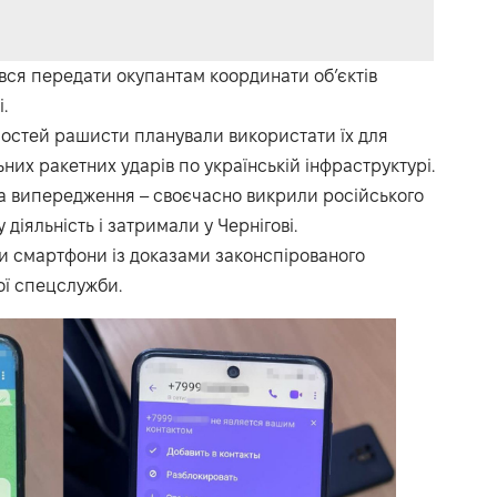
вся передати окупантам координати об’єктів
.
мостей рашисти планували використати їх для
ьних ракетних ударів по українській інфраструктурі.
на випередження – своєчасно викрили російського
діяльність і затримали у Чернігові.
ли смартфони із доказами законспірованого
ої спецслужби.