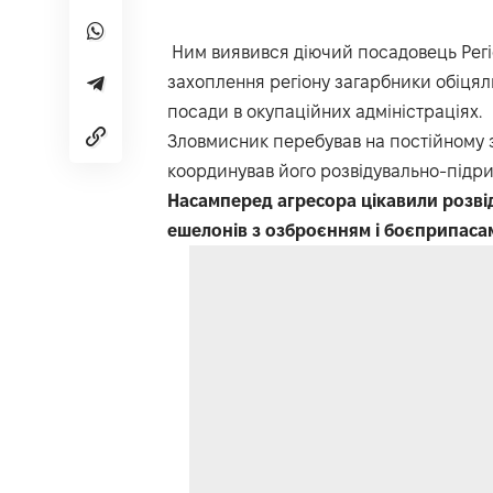
Ним виявився діючий посадовець Регіон
захоплення регіону загарбники обіцял
посади в окупаційних адміністраціях.
Зловмисник перебував на постійному з
координував його розвідувально-підрив
Насамперед агресора цікавили розвід
ешелонів з озброєнням і боєприпаса