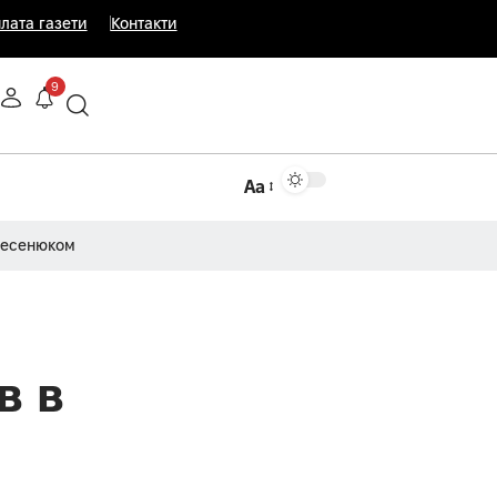
лата газети
Контакти
9
Аа
Несенюком
в в