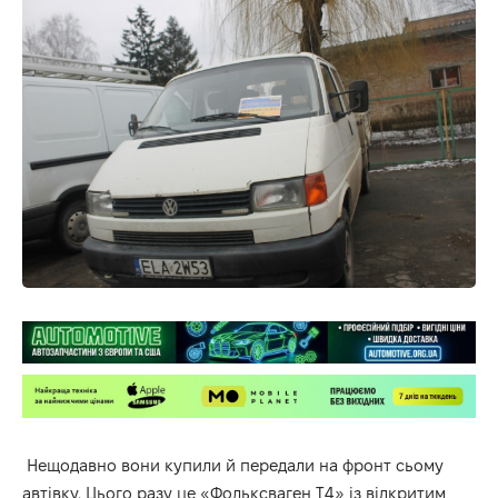
Нещодавно вони купили й передали на фронт сьому
автівку. Цього разу це «Фольксваген Т4» із відкритим