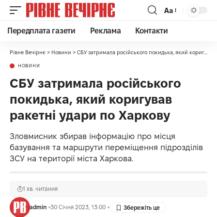
Аа
Передплата газети
Реклама
Контакти
Рівне Вечірнє
>
Новини
>
СБУ затримала російського покидька, який коригував ракетні удари по Харкову
НОВИНИ
СБУ затримала російського
покидька, який коригував
ракетні удари по Харкову
Зловмисник збирав інформацію про місця
базування та маршрути переміщення підрозділів
ЗСУ на території міста Харкова.
1 хв. читання
admin
30 Січня 2023, 13:00