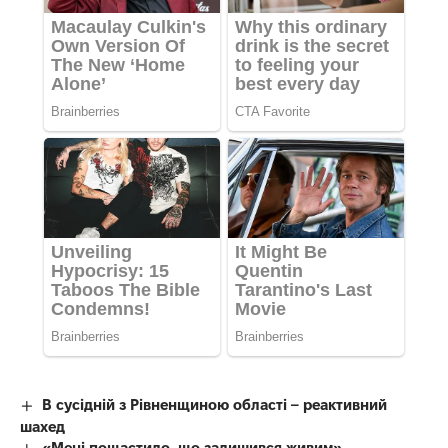
В сусідній з Рівненщиною області – реактивний
шахед
«Мені пощастило, що залишився живим»