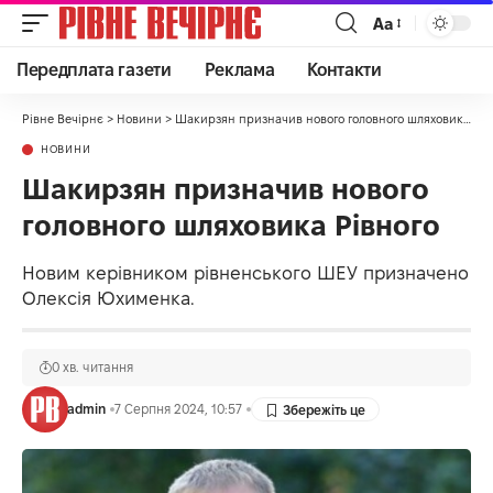
Аа
Передплата газети
Реклама
Контакти
Рівне Вечірнє
>
Новини
>
Шакирзян призначив нового головного шляховика Рівного
НОВИНИ
Шакирзян призначив нового
головного шляховика Рівного
Новим керівником рівненського ШЕУ призначено
Олексія Юхименка.
0 хв. читання
admin
7 Серпня 2024, 10:57