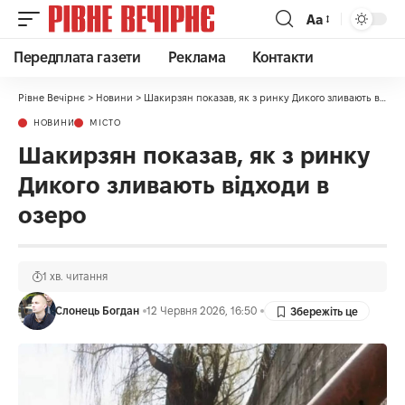
Аа
Передплата газети
Реклама
Контакти
Рівне Вечірнє
>
Новини
>
Шакирзян показав, як з ринку Дикого зливають відходи в озеро
НОВИНИ
МІСТО
Шакирзян показав, як з ринку
Дикого зливають відходи в
озеро
1 хв. читання
Слонець Богдан
12 Червня 2026, 16:50