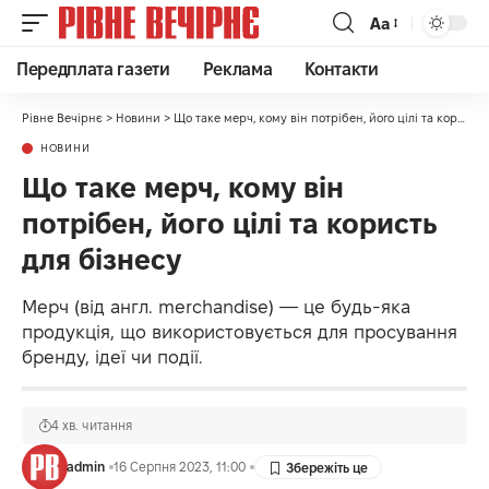
Аа
Передплата газети
Реклама
Контакти
Рівне Вечірнє
>
Новини
>
Що таке мерч, кому він потрібен, його цілі та користь для бізнесу
НОВИНИ
Що таке мерч, кому він
потрібен, його цілі та користь
для бізнесу
Мерч (від англ. merchandise) — це будь-яка
продукція, що використовується для просування
бренду, ідеї чи події.
4 хв. читання
admin
16 Серпня 2023, 11:00