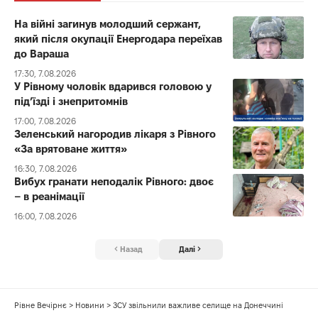
На війні загинув молодший сержант,
який після окупації Енергодара переїхав
до Вараша
17:30, 7.08.2026
У Рівному чоловік вдарився головою у
під’їзді і знепритомнів
17:00, 7.08.2026
Зеленський нагородив лікаря з Рівного
«За врятоване життя»
16:30, 7.08.2026
Вибух гранати неподалік Рівного: двоє
– в реанімації
16:00, 7.08.2026
Назад
Далі
Рівне Вечірнє
>
Новини
>
ЗСУ звільнили важливе селище на Донеччині