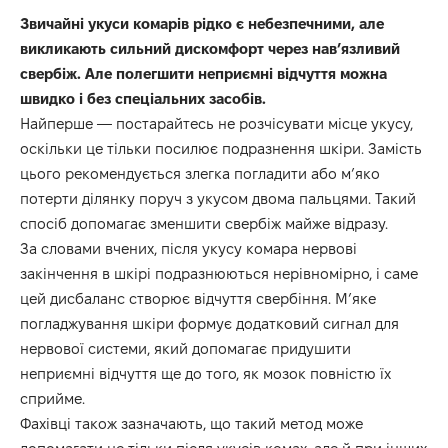
Звичайні укуси комарів рідко є небезпечними, але
викликають сильний дискомфорт через нав’язливий
свербіж. Але полегшити неприємні відчуття можна
швидко і без спеціальних засобів.
Найперше — постарайтесь не розчісувати місце укусу,
оскільки це тільки посилює подразнення шкіри. Замість
цього рекомендується злегка погладити або м’яко
потерти ділянку поруч з укусом двома пальцями. Такий
спосіб допомагає зменшити свербіж майже відразу.
За словами вчених, після укусу комара нервові
закінчення в шкірі подразнюються нерівномірно, і саме
цей дисбаланс створює відчуття свербіння. М’яке
погладжування шкіри формує додатковий сигнал для
нервової системи, який допомагає придушити
неприємні відчуття ще до того, як мозок повністю їх
сприйме.
Фахівці також зазначають, що такий метод може