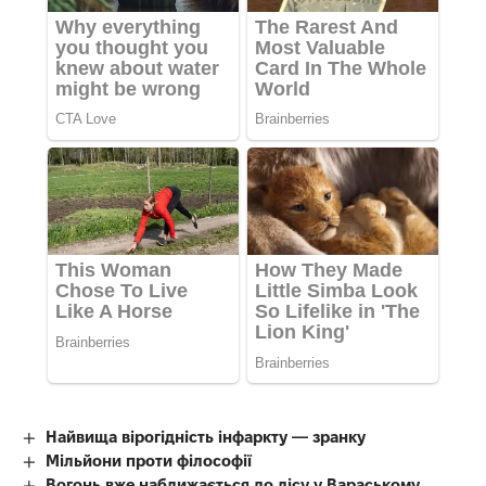
Найвища вірогідність інфаркту — зранку
Мільйони проти філософії
Вогонь вже наближається до лісу у Вараському