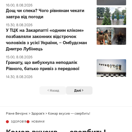
16:00, 8.08.2026
Дощ чи спека? Чого рівнянам чекати
завтра від погоди
15:30, 8.08.2026
У ТЦК на Закарпатті «одним кліком»
позбавляли законних відстрочок
чоловіків з усієї України, – Омбудсман
Дмитро Лубінець
15:00, 8.08.2026
Гранату, що вибухнула неподалік
Рівного, батько привіз з передової
14:30, 8.08.2026
Назад
Далі
Рівне Вечірнє
>
Здоров'я
>
Комар вкусив — свербить!
ЗДОРОВ'Я
НОВИНИ