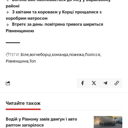
районі
З квітами та короваєм у Корці прощалися з
хоробрим матросом
Втретє за день: повітряна тривога шириться
Рівненщиною
ТЕГИ:
Біле
вогнеборці
команда
пожежа
Полісся
Рівненщина
Топ
Читайте також
Водій у Рівному завів двигун і авто
раптом загорілося