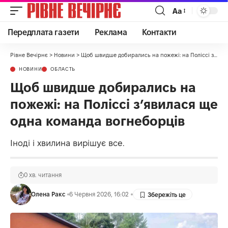
Аа
Передплата газети
Реклама
Контакти
Рівне Вечірнє
>
Новини
>
Щоб швидше добирались на пожежі: на Поліссі з’явилася ще одна команда вогнеборців
НОВИНИ
ОБЛАСТЬ
Щоб швидше добирались на
пожежі: на Поліссі з’явилася ще
одна команда вогнеборців
Іноді і хвилина вирішує все.
0 хв. читання
Олена Ракс
6 Червня 2026, 16:02