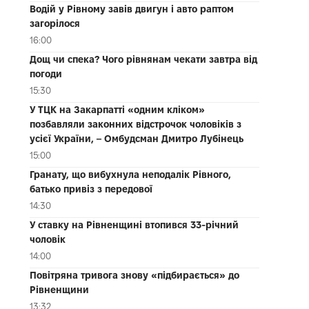
Водій у Рівному завів двигун і авто раптом
загорілося
16:00
Дощ чи спека? Чого рівнянам чекати завтра від
погоди
15:30
У ТЦК на Закарпатті «одним кліком»
позбавляли законних відстрочок чоловіків з
усієї України, – Омбудсман Дмитро Лубінець
15:00
Гранату, що вибухнула неподалік Рівного,
батько привіз з передової
14:30
У ставку на Рівненщині втопився 33-річний
чоловік
14:00
Повітряна тривога знову «підбирається» до
Рівненщини
13:32