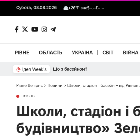
Субота, 08.08.2026
+26°
Рівне
$
--.--
€
--.--
РІВНЕ
ОБЛАСТЬ
УКРАЇНА
СВІТ
ВІЙНА
Ідея Week's
Що з басейном?
Рівне Вечірнє
>
Новини
>
Школи, стадіон і басейн – від Рівн
НОВИНИ
Школи, стадіон і 
будівництво» Зел