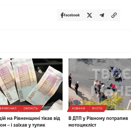
Facebook
КРИМІНАЛ
ОБЛАСТЬ
НОВИНИ
МІСТО
ій на Рівненщині тікав від
В ДТП у Рівному потрапив
лом – і заїхав у тупик
мотоцикліст