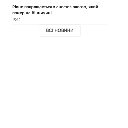
Рівне попрощається з анестезіологом, який
помер на Вінничині
13:12
ВСІ НОВИНИ