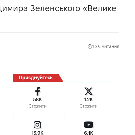
одимира Зеленського «Велике
1 хв. читання
Приєднуйтесь
58K
1.2K
Стежити
Стежити
13.9K
6.1K