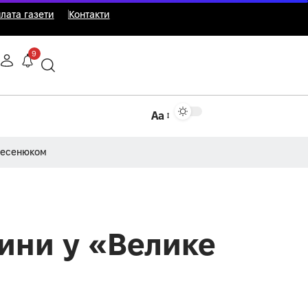
лата газети
Контакти
9
Аа
Несенюком
щини у «Велике