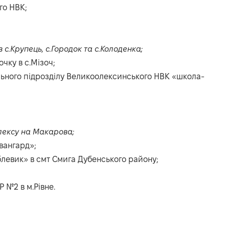
го НВК;
 с.Крупець, с.Городок та с.Колоденка;
чку в с.Мізоч;
льного підрозділу Великоолексинського НВК «школа-
лексу на Макарова;
вангард»;
левик» в смт Смига Дубенського району;
№2 в м.Рівне.