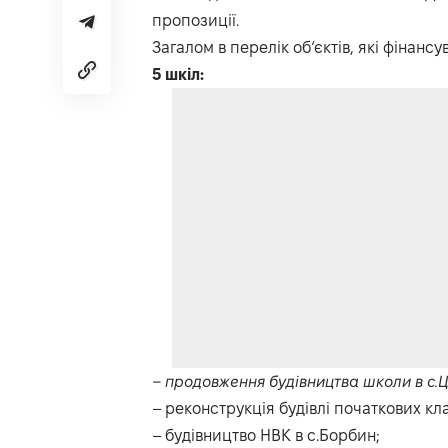
пропозиції.
Загалом в перелік об‘єктів, які фінанс
5 шкіл:
– продовження будівництва школи в с.Ц
– реконструкція будівлі початкових к
– будівництво НВК в с.Борбин;