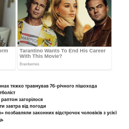
рнах тяжко травмував 76-річного пішохода
тболіст
о раптом загорілося
ти завтра від погоди
» позбавляли законних відстрочок чоловіків з усієї
ць