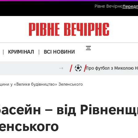
Рівне Вечірнє
Передп
КРИМІНАЛ
ВСІ НОВИНИ
Про футбол з Миколою 
енщини у «Велике будівництво» Зеленського
басейн – від Рівнен
енського