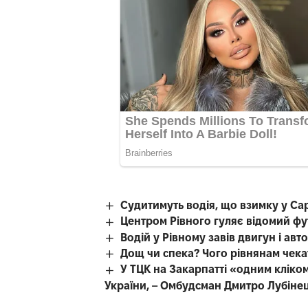
Судитимуть водія, що взимку у Са
Центром Рівного гуляє відомий фу
Водій у Рівному завів двигун і авт
Дощ чи спека? Чого рівнянам чека
У ТЦК на Закарпатті «одним кліком
України, – Омбудсман Дмитро Лубіне