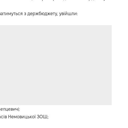
уватимуться з держбюджету, увійшли:
епцевичі;
ласів Немовицької ЗОШ;