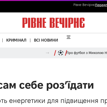
Рівне Вечірнє
Передп
КРИМІНАЛ
ВСІ НОВИНИ
Про футбол з Миколою 
ам себе роз’їдати
ть енергетики для підвищення пр