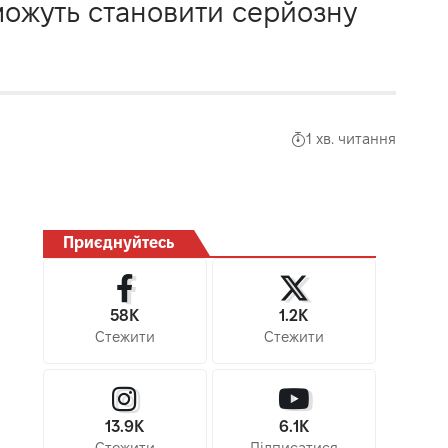
 можуть становити серйозну
1 хв. читання
Приєднуйтесь
58K
1.2K
Стежити
Стежити
13.9K
6.1K
Стежити
Підписатися