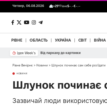
Четвер, 06.08.2026
+29°
Рівне
$
--.--
€
--.--
РІВНЕ
ОБЛАСТЬ
УКРАЇНА
СВІТ
ВІЙНА
Ідея Week's
Від паркану до картонки
Рівне Вечірнє
>
Новини
>
Шлунок починає сам себе роз’їдати
НОВИНИ
Шлунок починає с
Зазвичай люди використовую