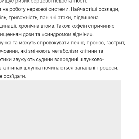
вищує ризик серцевої недостатності.
 на роботу нервової системи. Найчастіші розлади,
іль, тривожність, панічні атаки, підвищена
юцинації, хронічна втома. Також кофеїн спричиняє
вищенням дози та «синдромом відміни».
унка та можуть спровокувати печію, пронос, гастрит,
ечовини, які змінюють метаболізм клітини та
етики звужують судини всередині шлунково-
 в клітинах шлунка починаються запальні процеси,
 роз’їдати.