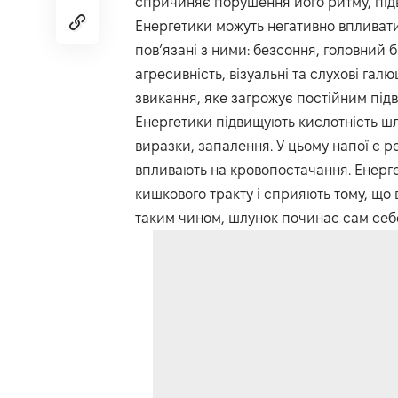
спричиняє порушення його ритму, під
Енергетики можуть негативно впливати
пов’язані з ними: безсоння, головний б
агресивність, візуальні та слухові гал
звикання, яке загрожує постійним під
Енергетики підвищують кислотність шл
виразки, запалення. У цьому напої є р
впливають на кровопостачання. Енерг
кишкового тракту і сприяють тому, що
таким чином, шлунок починає сам себе