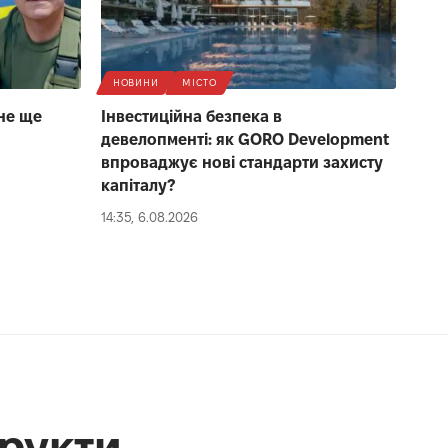
НОВИНИ
МІСТО
не ще
Інвестиційна безпека в
девелопменті: як GORO Development
впроваджує нові стандарти захисту
капіталу?
14:35, 6.08.2026
рукти