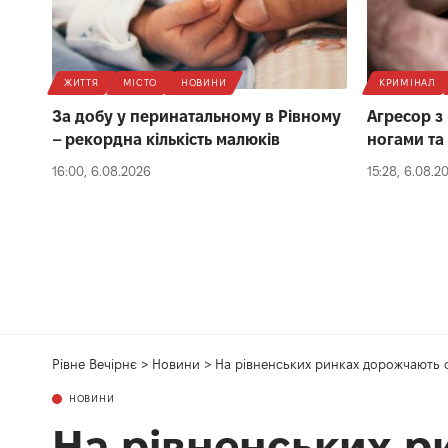
ЖИТТЯ
МІСТО
НОВИНИ
КРИМІНАЛ
За добу у перинатальному в Рівному
Агресор з
– рекордна кількість малюків
ногами та
16:00, 6.08.2026
15:28, 6.08.2
Рівне Вечірнє
>
Новини
>
На рівненських ринках дорожчають 
НОВИНИ
На рівненських 