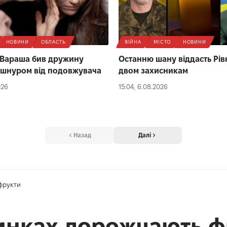
НОВИНИ
ОБЛАСТЬ
ВІЙНА
МІСТО
НОВИНИ
 Вараша бив дружину
Останню шану віддасть Рів
 шнуром від подовжувача
двом захисникам
026
15:04, 6.08.2026
Назад
Далі
фрукти
ринках дорожчають ф