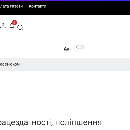
лата газети
Контакти
9
Аа
Несенюком
ацездатності, поліпшення