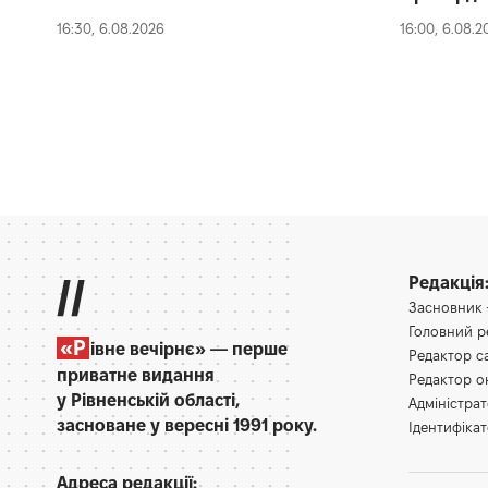
16:30, 6.08.2026
16:00, 6.08.2
//
Редакція
Засновник
Головний 
«Р
івне вечірнє» — перше
Редактор 
приватне видання
Редактор 
у Рівненській області,
Адміністра
засноване у вересні 1991 року.
Ідентифікат
Адреса редакції: