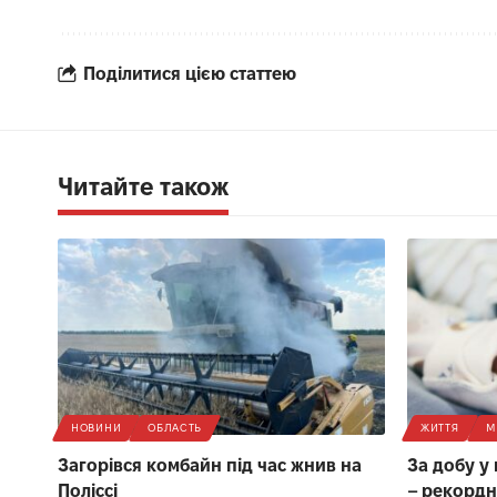
Поділитися цією статтею
Читайте також
НОВИНИ
ОБЛАСТЬ
ЖИТТЯ
М
Загорівся комбайн під час жнив на
За добу у
Поліссі
– рекордн