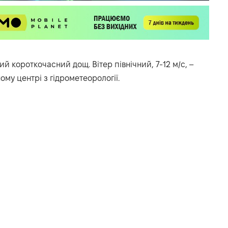
й короткочасний дощ. Вітер північний, 7-12 м/с, –
ному
центрі
з
гідрометеорології
.