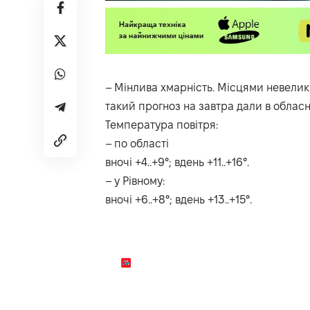
– Мінлива хмарність. Місцями невелики
такий прогноз на завтра дали в
облас
Температура повітря:
– по області
вночі +4..+9°; вдень +11..+16°.
– у Рівному:
вночі +6..+8°; вдень +13..+15°.