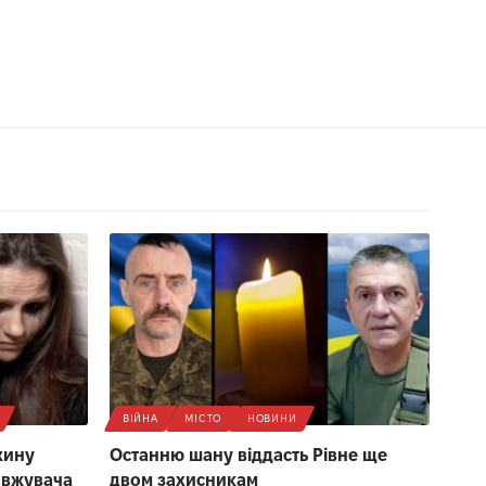
ВІЙНА
МІСТО
НОВИНИ
жину
Останню шану віддасть Рівне ще
овжувача
двом захисникам