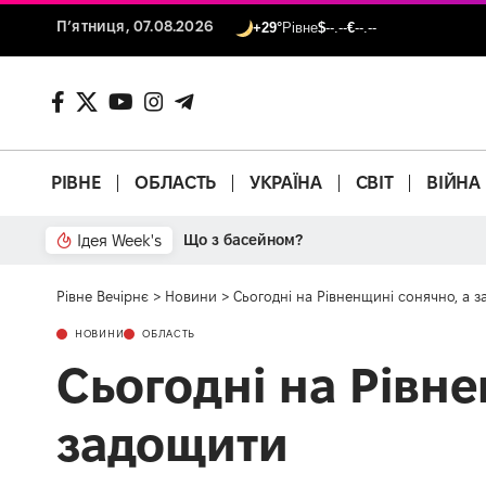
П’ятниця, 07.08.2026
+29°
Рівне
$
--.--
€
--.--
РІВНЕ
ОБЛАСТЬ
УКРАЇНА
СВІТ
ВІЙНА
Ідея Week's
Що з басейном?
Рівне Вечірнє
>
Новини
>
Сьогодні на Рівненщині сонячно, а 
НОВИНИ
ОБЛАСТЬ
Сьогодні на Рівне
задощити