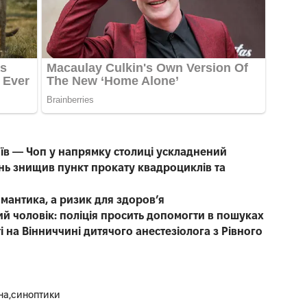
иїв — Чоп у напрямку столиці ускладнений
нь знищив пункт прокату квадроциклів та
омантика, а ризик для здоров’я
чний чоловік: поліція просить допомогти в пошуках
 на Вінниччині дитячого анестезіолога з Рівного
на
синоптики