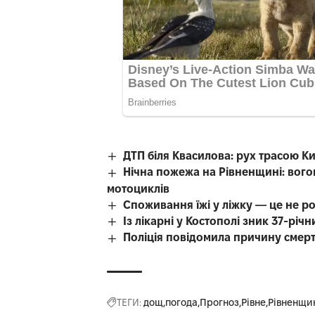
ДТП біля Квасилова: рух трасою К
Нічна пожежа на Рівненщині: вого
мотоциклів
Споживання їжі у ліжку — це не р
Із лікарні у Костополі зник 37-рі
Поліція повідомила причину смерті
ТЕГИ:
дощ
погода
Прогноз
Рівне
Рівненщи