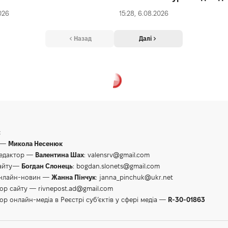
026
15:28, 6.08.2026
Назад
Далі
:
 —
Микола Несенюк
редактор —
Валентина Шах
:
valensrv@gmail.com
сайту—
Богдан Слонець
:
bogdan.slonets@gmail.com
онлайн-новин —
Жанна Пінчук
:
janna_pinchuk@ukr.net
тор сайту —
rivnepost.ad@gmail.com
ор онлайн-медіа в Реєстрі суб’єктів у сфері медіа —
R-30-01863