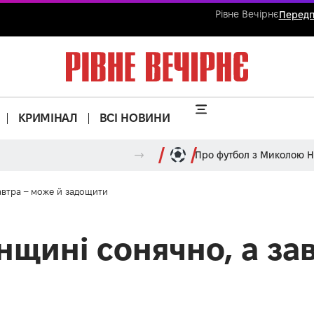
Рівне Вечірнє
Передп
КРИМІНАЛ
ВСІ НОВИНИ
Про футбол з Миколою 
завтра – може й задощити
нщині сонячно, а за