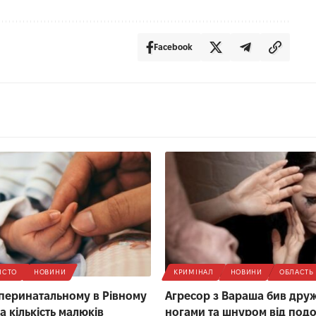
Facebook
ІСТО
НОВИНИ
КРИМІНАЛ
НОВИНИ
ОБЛАСТЬ
 перинатальному в Рівному
Агресор з Вараша бив дру
а кількість малюків
ногами та шнуром від под