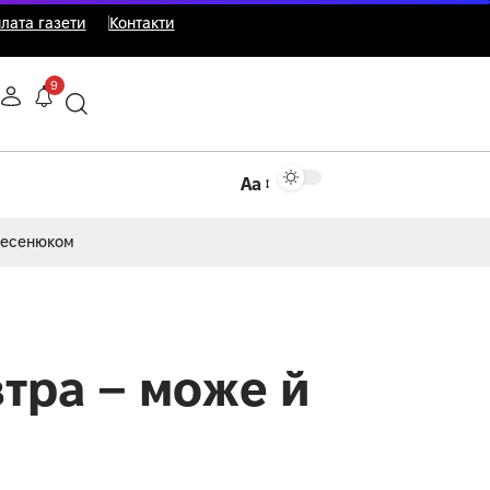
лата газети
Контакти
9
Аа
Несенюком
втра – може й