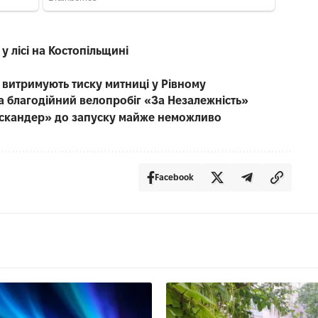
у лісі на Костопільщині
е витримують тиску митниці у Рівному
на благодійний велопробіг «За Незалежність»
Іскандер» до запуску майже неможливо
Facebook