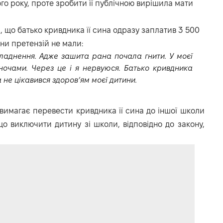
го року, проте зробити її публічною вирішила мати
и
, що батько кривдника її сина одразу заплатив 3 500
они претензій не мали:
ладнення. Адже зашита рана почала гнити. У моєї
ночами. Через це і я нервуюся. Батько кривдника
 не цікавився здоров’ям моєї дитини.
а вимагає перевести кривдника її сина до іншої школи
що виключити дитину зі школи, відповідно до закону,