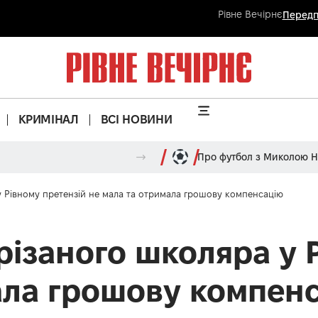
Рівне Вечірнє
Передп
КРИМІНАЛ
ВСІ НОВИНИ
Про футбол з Миколою 
у Рівному претензій не мала та отримала грошову компенсацію
різаного школяра у 
ала грошову компен