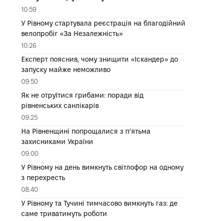
10:59
У Рівному стартувала реєстрація на благодійний
велопробіг «За Незалежність»
10:26
Експерт пояснив, чому знищити «Іскандер» до
запуску майже неможливо
09:50
Як не отруїтися грибами: поради від
рівненських санлікарів
09:25
На Рівненщині попрощалися з п’ятьма
захисниками України
09:00
У Рівному на день вимкнуть світлофор на одному
з перехресть
08:40
У Рівному та Тучині тимчасово вимкнуть газ: де
саме триватимуть роботи