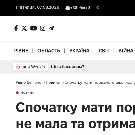
П’ятниця, 07.08.2026
+30°
Рівне
$
--.--
€
--.--
РІВНЕ
ОБЛАСТЬ
УКРАЇНА
СВІТ
ВІЙНА
Ідея Week's
Що з басейном?
Рівне Вечірнє
>
Новини
>
Спочатку мати порізаного школяра 
НОВИНИ
Спочатку мати по
не мала та отрим