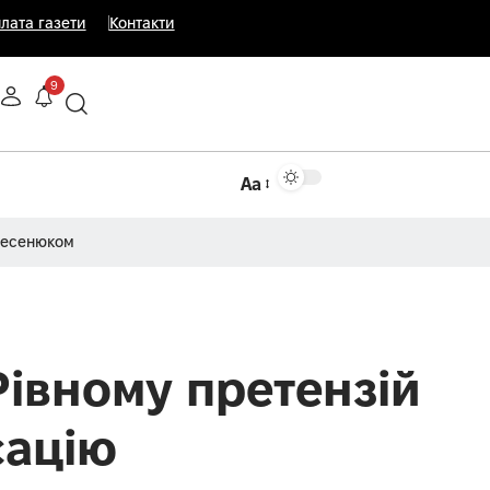
лата газети
Контакти
9
Аа
Несенюком
Рівному претензій
сацію