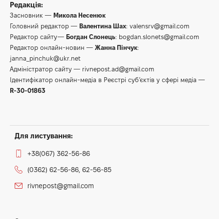
Редакція:
Засновник —
Микола Несенюк
Головний редактор —
Валентина Шах
:
valensrv@gmail.com
Редактор сайту—
Богдан Слонець
:
bogdan.slonets@gmail.com
Редактор онлайн-новин —
Жанна Пінчук
:
janna_pinchuk@ukr.net
Адміністратор сайту —
rivnepost.ad@gmail.com
Ідентифікатор онлайн-медіа в Реєстрі суб’єктів у сфері медіа —
R-30-01863
Для листування:
+38(067) 362-56-86
(0362) 62-56-86, 62-56-85
rivnepost@gmail.com