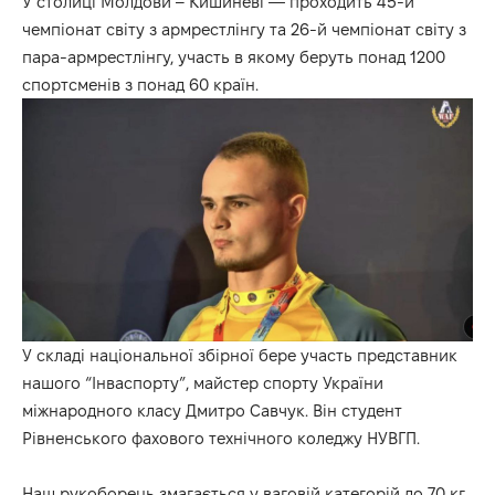
У столиці Молдови – Кишиневі — проходить 45-й
чемпіонат світу з армрестлінгу та 26-й чемпіонат світу з
пара-армрестлінгу, участь в якому беруть понад 1200
спортсменів з понад 60 країн.
У складі національної збірної бере участь представник
нашого “Інваспорту”, майстер спорту України
міжнародного класу Дмитро Савчук. Він студент
Рівненського фахового технічного коледжу НУВГП.
Наш рукоборець змагається у ваговій категорій до 70 кг