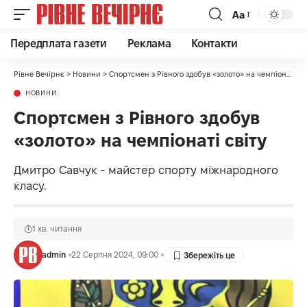
Аа
Передплата газети
Реклама
Контакти
Рівне Вечірнє
>
Новини
>
Спортсмен з Рівного здобув «золото» на чемпіонаті світу
НОВИНИ
Спортсмен з Рівного здобув
«золото» на чемпіонаті світу
Дмитро Савчук - майстер спорту міжнародного
класу.
1 хв. читання
admin
22 Серпня 2024, 09:00