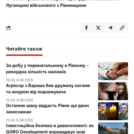
Луганщині військового з Рівненщини
Читайте також
За добу у перинатальному в Рівному –
рекордна кількість малюків
16:00, 6.08.2026
Агресор з Вараша бив дружину ногами
та шнуром від подовжувача
15:28, 6.08.2026
Останню шану віддасть Рівне ще двом
захисникам
15:04, 6.08.2026
Інвестиційна безпека в девелопменті: як
GORO Development впроваджує нові