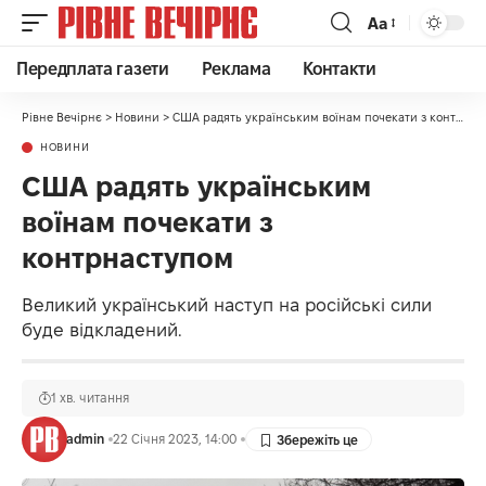
Аа
Передплата газети
Реклама
Контакти
Рівне Вечірнє
>
Новини
>
США радять українським воїнам почекати з контрнаступом
НОВИНИ
США радять українським
воїнам почекати з
контрнаступом
Великий український наступ на російські сили
буде відкладений.
1 хв. читання
admin
22 Січня 2023, 14:00