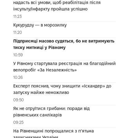
надасть всі умови, щоб реабілітація після
інсульту/інфаркту пройшла успішно
11:23
Кукурудзу — в морозилку
11:20
Підприємці масово судяться, бо не витримують
тиску митниці у Рівному
10:59
У Рівному стартувала реєстрація на благодійний
велопробіг «За Незалежність»
10:26
Експерт пояснив, чому знищити «Іскандер» до
запуску майже неможливо
09:50
Як не отруїтися грибами: поради від
рівненських санлікарів
09:25
На Рівненщині попрощалися з п’ятьма
захисниками України