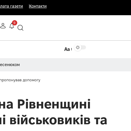
лата газети
Контакти
9
Аа
Несенюком
а пропонував допомогу
 на Рівненщині
 військовиків та