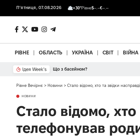
П’ятниця, 07.08.2026
+30°
Рівне
$
--.--
€
--.--
РІВНЕ
ОБЛАСТЬ
УКРАЇНА
СВІТ
ВІЙНА
Ідея Week's
Що з басейном?
Рівне Вечірнє
>
Новини
>
Стало відомо, хто та звідки насправ
НОВИНИ
Стало відомо, хто
телефонував родич