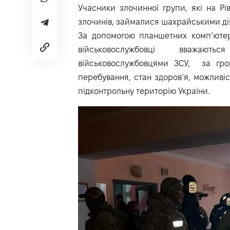
Учасники злочинної групи, які на Р
злочинів, займалися шахрайськими ді
За допомогою планшетних комп’ютері
військовослужбовці вважают
військовослужбовцями ЗСУ, за гро
перебування, стан здоров’я, можливіс
підконтрольну територію України.