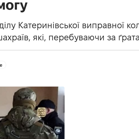
могу
ілу Катеринівської виправної кол
ахраїв, які, перебуваючи за ґра