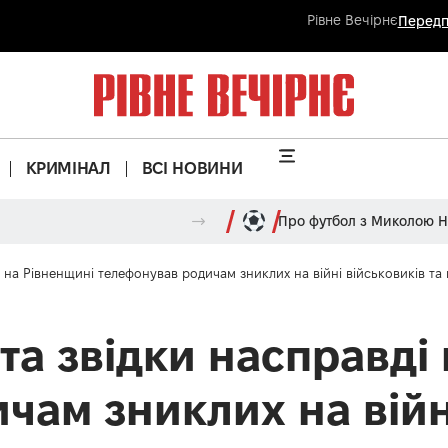
Рівне Вечірнє
Передп
КРИМІНАЛ
ВСІ НОВИНИ
Про футбол з Миколою 
ді на Рівненщині телефонував родичам зниклих на війні військовиків т
 та звідки насправді
ам зниклих на війні