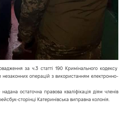
овадження за ч.3 статті 190 Кримінального кодексу
м незаконних операцій з використанням електронно-
 надана остаточна правова кваліфікація діям членів
фейсбук-сторінці Катеринівська виправна колонія.