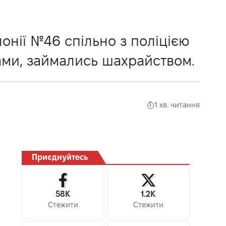
онії №46 спільно з поліцією
тами, займались шахрайством.
1 хв. читання
Приєднуйтесь
58K
1.2K
Стежити
Стежити