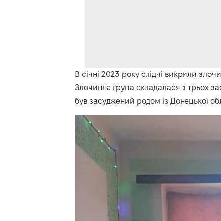
В січні 2023 року слідчі викрили злочи
Злочинна група складалася з трьох зас
був засуджений родом із Донецької обл