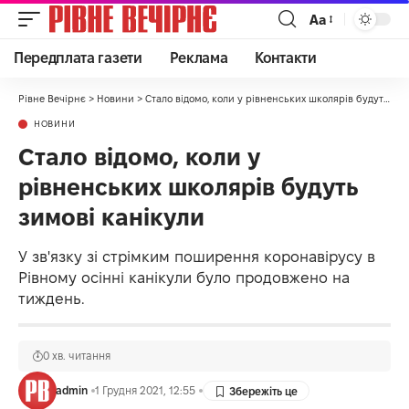
Аа
Передплата газети
Реклама
Контакти
Рівне Вечірнє
>
Новини
>
Стало відомо, коли у рівненських школярів будуть зимові канікули
НОВИНИ
Стало відомо, коли у
рівненських школярів будуть
зимові канікули
У зв'язку зі стрімким поширення коронавірусу в
Рівному осінні канікули було продовжено на
тиждень.
0 хв. читання
admin
1 Грудня 2021, 12:55