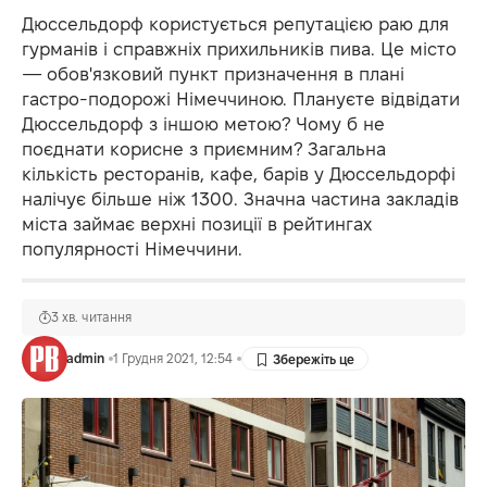
Дюссельдорф користується репутацією раю для
гурманів і справжніх прихильників пива. Це місто
— обов'язковий пункт призначення в плані
гастро-подорожі Німеччиною. Плануєте відвідати
Дюссельдорф з іншою метою? Чому б не
поєднати корисне з приємним? Загальна
кількість ресторанів, кафе, барів у Дюссельдорфі
налічує більше ніж 1300. Значна частина закладів
міста займає верхні позиції в рейтингах
популярності Німеччини.
3 хв. читання
admin
1 Грудня 2021, 12:54