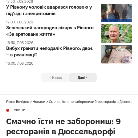
17:30, 7.08.2026
У Рівному чоловік вдарився головою у
під’їзді і знепритомнів
17:00, 7.08.2026
Зеленський нагородив лікаря з Рівного
«За врятоване життя»
16:30, 7.08.2026
Вибух гранати неподалік Рівного: двоє
– в реанімації
16:00, 7.08.2026
Назад
Далі
Рівне Вечірнє
>
Новини
>
Смачно їсти не заборониш: 9 ресторанів в Дюссельдорфі
НОВИНИ
Смачно їсти не заборониш: 9
ресторанів в Дюссельдорфі