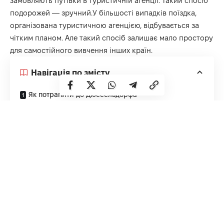
замовляють путівки в туристичній агенції. Такий спосіб
подорожей — зручний.У більшості випадків поїздка,
організована туристичною агенцією, відбувається за
чітким планом. Але такий спосіб залишає мало простору
для самостійного вивчення інших країн.
Навігація по змісту
Як потрапити до Дюссельдорфа
Найкращі ресторани Дюссельдорфа
Друга категорія — люди, що складають план подорожі
самостійно. Вони мають більше простору для зміни
маршруту, можливостей і часу для зосередження уваги
на дійсно цікавих локаціях. Якщо вам до вподоби саме
такий варіант, замовте на сайті
https://busreisen.com.ua/marshruty/kiev-dusseldorf/
квитки до Дюссельдорфа. Автобуси Benz Express
курсують між Україною та Німеччиною регулярно.