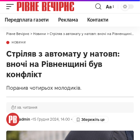
Аа
Передплата газети
Реклама
Контакти
Рівне Вечірнє
>
Новини
>
Стріляв з автомату у натовп: вночі на Рівненщині був конфлікт
НОВИНИ
Стріляв з автомату у натовп:
вночі на Рівненщині був
конфлікт
Поранив чотирьох молодиків.
1 хв. читання
admin
15 Грудня 2024, 14:00