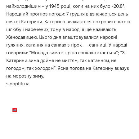
найхолоднішим – у 1945 році, коли на них було
-20.8°.
Народний прогноз погоди: 7 грудня відзначається день
святої Катерини. Катерина вважається покровителькою
шлюбу і наречених, тому в народі її ще називають
Женодавицею. Цього дня влаштовувалися народні
гуляння, катання на санках з гірок — санниці. У народі
говорили: “Молода зима з гір на санках катається”; “З
Катерини зима дойме не миттям, так катанням, не
голодом, так холодом”. Ясна погода на Катерину вказує
на морозну зиму.
sinoptik.ua