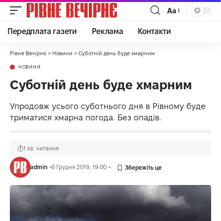
Аа
Передплата газети
Реклама
Контакти
Рівне Вечірнє
>
Новини
>
Суботній день буде хмарним
НОВИНИ
Суботній день буде хмарним
Упродовж усього суботнього дня в Рівному буде
триматися хмарна погода. Без опадів.
1 хв. читання
admin
6 Грудня 2019, 19:00