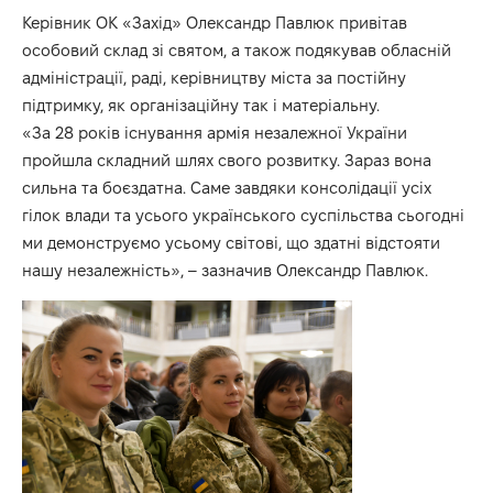
Керівник ОК «Захід» Олександр Павлюк привітав
особовий склад зі святом, а також подякував обласній
адміністрації, раді, керівництву міста за постійну
підтримку, як організаційну так і матеріальну.
«За 28 років існування армія незалежної України
пройшла складний шлях свого розвитку. Зараз вона
сильна та боєздатна. Саме завдяки консолідації усіх
гілок влади та усього українського суспільства сьогодні
ми демонструємо усьому світові, що здатні відстояти
нашу незалежність», – зазначив Олександр Павлюк.