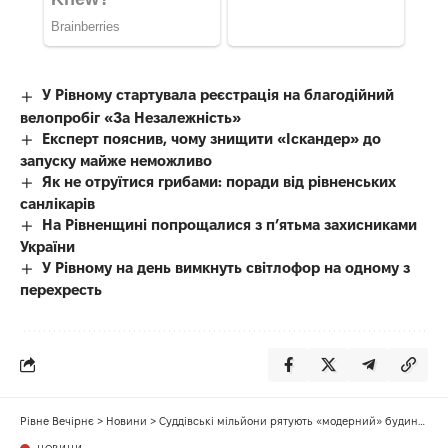
У Рівному стартувала реєстрація на благодійний
велопробіг «За Незалежність»
Експерт пояснив, чому знищити «Іскандер» до
запуску майже неможливо
Як не отруїтися грибами: поради від рівненських
санлікарів
На Рівненщині попрощалися з п’ятьма захисниками
України
У Рівному на день вимкнуть світлофор на одному з
перехресть
Рівне Вечірнє
>
Новини
>
Суддівські мільйони рятують «модерний» будинок у Рівному