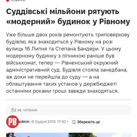
НОВИНИ
Суддівські мільйони рятують
«модерний» будинок у Рівному
Уже більше двох років ремонтують триповерхову
будівлю, яка знаходиться у Рівному на розі
вулиць 16 Липня та Степана Бандери. У цьому
модерному будинку з ліпниною раніше був
військкомат, тепер — Рівненський окружний
адміністративний суд. Будівля стояла занедбана,
аж доки не перейшла до суду — а на
облаштування таких установ у держбюджеті
останніми роками гроші завжди знаходяться.
2 хв. читання
admin
6 Грудня 2019, 17:50