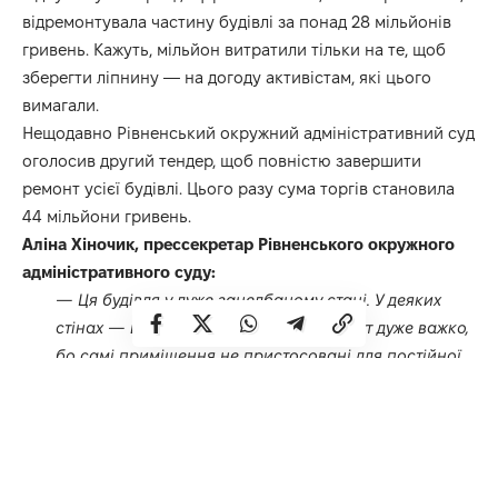
відремонтувала частину будівлі за понад 28 мільйонів
гривень. Кажуть, мільйон витратили тільки на те, щоб
зберегти ліпнину — на догоду активістам, які цього
вимагали.
Нещодавно Рівненський окружний адміністративний суд
оголосив другий тендер, щоб повністю завершити
ремонт усієї будівлі. Цього разу сума торгів становила
44 мільйони гривень.
Аліна Хіночик, прессекретар Рівненського окружного
адміністративного суду:
— Ця будівля у дуже занедбаному стані. У деяких
стінах — великі тріщини. Працювати тут дуже важко,
бо самі приміщення не пристосовані для постійної
роботи суду. У нас є зал, у якому немає навіть вікон.
Коли суд в’їхав у цей будинок, то найперше
відремонтували дах, який протікав під час злив.
Пізніше було прийнято рішення про реконструкцію
будівлі, яку запланували в дві черги. Спочатку