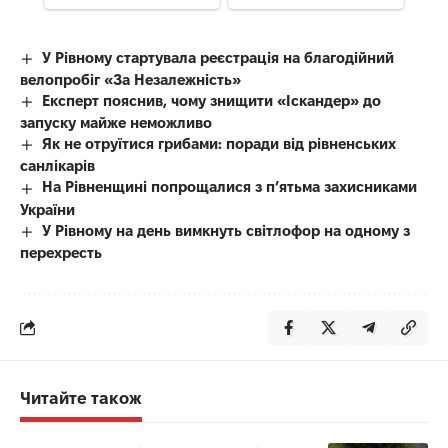
У Рівному стартувала реєстрація на благодійний
велопробіг «За Незалежність»
Експерт пояснив, чому знищити «Іскандер» до
запуску майже неможливо
Як не отруїтися грибами: поради від рівненських
санлікарів
На Рівненщині попрощалися з п’ятьма захисниками
України
У Рівному на день вимкнуть світлофор на одному з
перехресть
Читайте також