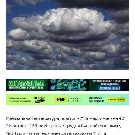
Мінімальна температура повітря
-2°
, а максимальна
+3°
.
За останні 130 років день 7 грудня був найтеплішим у
1960 році, коли термометри показували
11.7°, а