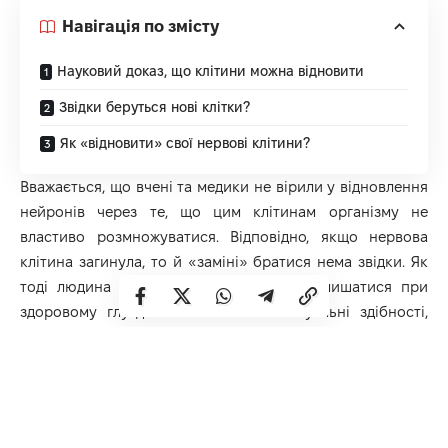
Навігація по змісту
Науковий доказ, що клітини можна відновити
Звідки беруться нові клітки?
Як «відновити» свої нервові клітини?
Вважається, що вчені та медики не вірили у відновлення
нейронів через те, що цим клітинам організму не
властиво розмножуватися. Відповідно, якщо нервова
клітина загинула, то й «заміні» братися нема звідки. Як
тоді людина може до старості років залишатися при
здоровому глузді і виявляти інтелектуальні здібності,
якщо нервові клітини гинуть і не оновлюються?
Науковий доказ, що клітини можна
відновити
Ще у 60-х роках минулого століття американські вчені