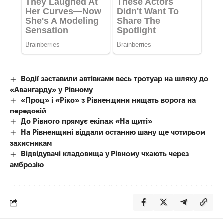
Водії заставили автівками весь тротуар на шляху до
«Авангарду» у Рівному
«Проц» і «Ріко» з Рівненщини нищать ворога на
передовій
До Рівного прямує екіпаж «На щиті»
На Рівненщині віддали останню шану ще чотирьом
захисникам
Відвідувачі кладовища у Рівному чхають через
амброзію