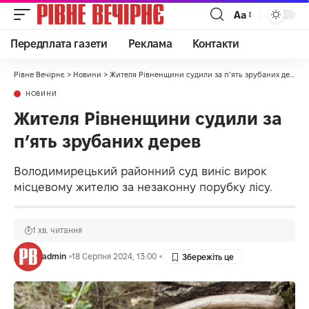
Аа
Передплата газети
Реклама
Контакти
Рівне Вечірнє
>
Новини
>
Жителя Рівненщини судили за пʼять зрубаних дерев
НОВИНИ
Жителя Рівненщини судили за
пʼять зрубаних дерев
Володимирецький районний суд виніс вирок
місцевому жителю за незаконну порубку лісу.
1 хв. читання
admin
18 Серпня 2024, 13:00