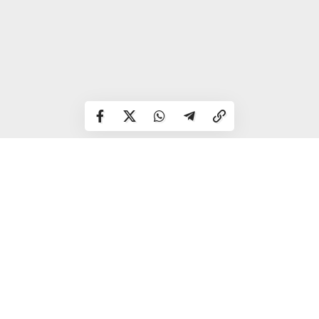
Руслан Кісільов
народився у місті Вараш. Навчався у