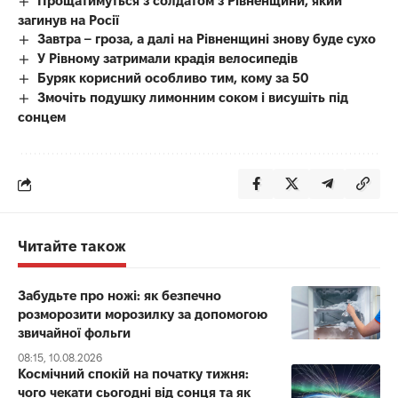
Прощатимуться з солдатом з Рівненщини, який
загинув на Росії
Завтра – гроза, а далі на Рівненщині знову буде сухо
У Рівному затримали крадія велосипедів
Буряк корисний особливо тим, кому за 50
Змочіть подушку лимонним соком і висушіть під
сонцем
Читайте також
Забудьте про ножі: як безпечно
розморозити морозилку за допомогою
звичайної фольги
08:15, 10.08.2026
Космічний спокій на початку тижня:
чого чекати сьогодні від сонця та як