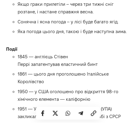
Якщо граки прилетіли – через три тижні сніг
розтане, і настане справжня весна.
Сонячна і ясна погода – у лісі буде багато ягід.
Яка погода цього дня, такою і буде наступна зима.
Події
1845 — англієць Стівен
Перрі запатентував еластичний бинт
1861 — цього дня проголошено Італійське
Королівство
1950 — у США оголошено про відкриття 98-го
хімічного елемента — каліфорнію
1951 — Українська Повстанська Армія (УПА)
закликала США допомогти їй у боротьбі з СРСР
1960 — у Японії вперше у світі надійшли у продаж
різнокольорові фломастери