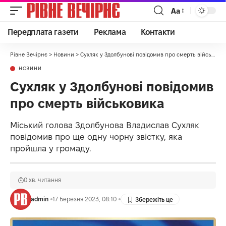
Аа
Передплата газети
Реклама
Контакти
Рівне Вечірнє
>
Новини
>
Сухляк у Здолбунові повідомив про смерть військовика
НОВИНИ
Сухляк у Здолбунові повідомив
про смерть військовика
Міський голова Здолбунова Владислав Сухляк
повідомив про ще одну чорну звістку, яка
пройшла у громаду.
0 хв. читання
admin
17 Березня 2023, 08:10