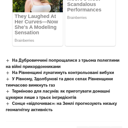
На Дубровиччині попрощалися з трьома полеглими
на війні прикордонниками
На Рівненщині лунатимуть контрольовані вибухи
У Рівному, Здолбунові та двох селах Рівненщини
тимчасово вимкнуть газ
Терміново для ласунів: як приготувати домашні
цукерки лише з трьох інгредієнтів
Сонце «відпочиває»: на Землі прогнозують низьку
геомагнітну активність