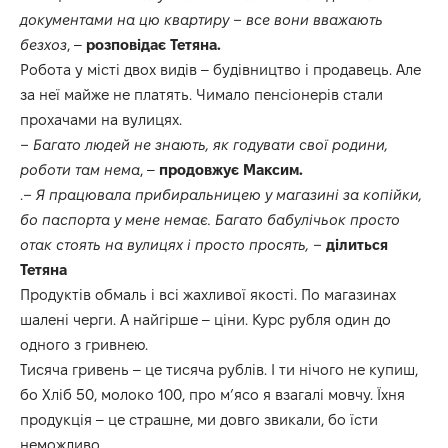
документами на цю квартиру – все вони вважають
безхоз
, –
розповідає Тетяна.
Робота у місті двох видів – будівництво і продавець. Але
за неї майже не платять. Чимало пенсіонерів стали
прохачами на вулицях.
– Багато людей не знають, як годувати свої родини,
роботи там нема
, –
продовжує Максим.
.
– Я працювала прибиральницею у магазині за копійки,
бо паспорта у мене немає. Багато бабулічьок просто
отак стоять на вулицях і просто просять, –
ділиться
Тетяна
Продуктів обмаль і всі жахливої якості. По магазинах
шалені черги. А найгірше – ціни. Курс рубля один до
одного з гривнею.
Тисяча гривень – це тисяча рублів. І ти нічого не купиш,
бо Хліб 50, молоко 100, про м’ясо я взагалі мовчу. Їхня
продукція – це страшне, ми довго звикали, бо їсти
неможливо.