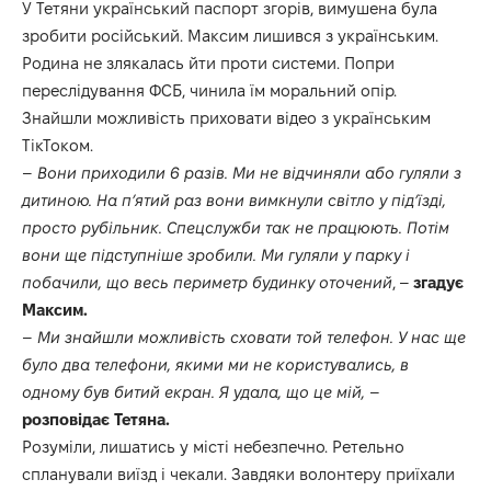
У Тетяни український паспорт згорів, вимушена була
зробити російський. Максим лишився з українським.
Родина не злякалась йти проти системи. Попри
переслідування ФСБ, чинила їм моральний опір.
Знайшли можливість приховати відео з українським
ТікТоком.
–
Вони приходили 6 разів. Ми не відчиняли або гуляли з
дитиною. На п’ятий раз вони вимкнули світло у під’їзді,
просто рубільник. Спецслужби так не працюють. Потім
вони ще підступніше зробили. Ми гуляли у парку і
побачили, що весь периметр будинку оточений
, –
згадує
Максим.
–
Ми знайшли можливість сховати той телефон. У нас ще
було два телефони, якими ми не користувались, в
одному був битий екран. Я удала, що це мій,
–
розповідає Тетяна.
Розуміли, лишатись у місті небезпечно. Ретельно
спланували виїзд і чекали. Завдяки волонтеру приїхали