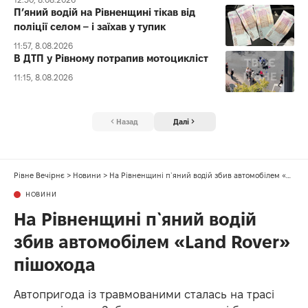
П’яний водій на Рівненщині тікав від
поліції селом – і заїхав у тупик
11:57, 8.08.2026
В ДТП у Рівному потрапив мотоцикліст
11:15, 8.08.2026
Назад
Далі
Рівне Вечірнє
>
Новини
>
На Рівненщині п`яний водій збив автомобілем «Land Rover» пішохода
НОВИНИ
На Рівненщині п`яний водій
збив автомобілем «Land Rover»
пішохода
Автопригода із травмованими сталась на трасі