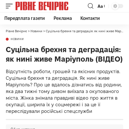
Аа
Передплата газети
Реклама
Контакти
Рівне Вечірнє
>
Новини
>
Суцільна брехня та деградація: як нині живе Маріуполь (ВІДЕО)
НОВИНИ
Суцільна брехня та деградація:
як нині живе Маріуполь (ВІДЕО)
Відсутність роботи, грошей та якісних продуктів.
Суцільна брехня та деградація. Як нині живе
Маріуполь? Про це вдалось дізнатись від родини,
яка два тижні тому дивом виїхала з окупованого
міста. Жінка знімала правдиві відео про життя в
окупації, ширила їх у соцмережі і за це її
переслідували російські спецслужби