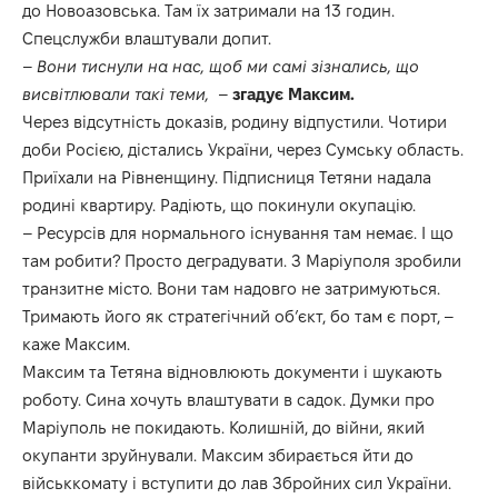
до Новоазовська. Там їх затримали на 13 годин.
Спецслужби влаштували допит.
–
Вони тиснули на нас, щоб ми самі зізнались, що
висвітлювали такі теми,
–
згадує Максим.
Через відсутність доказів, родину відпустили. Чотири
доби Росією, дістались України, через Сумську область.
Приїхали на Рівненщину. Підписниця Тетяни надала
родині квартиру. Радіють, що покинули окупацію.
– Ресурсів для нормального існування там немає. І що
там робити? Просто деградувати. З Маріуполя зробили
транзитне місто. Вони там надовго не затримуються.
Тримають його як стратегічний об’єкт, бо там є порт, –
каже Максим.
Максим та Тетяна відновлюють документи і шукають
роботу. Сина хочуть влаштувати в садок. Думки про
Маріуполь не покидають. Колишній, до війни, який
окупанти зруйнували. Максим збирається йти до
військкомату і вступити до лав Збройних сил України.