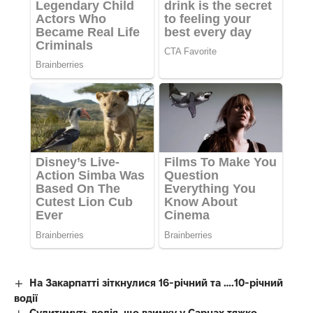
На Закарпатті зіткнулися 16-річний та ….10-річний
водії
Судитимуть водія, що взимку у Сарнах тяжко