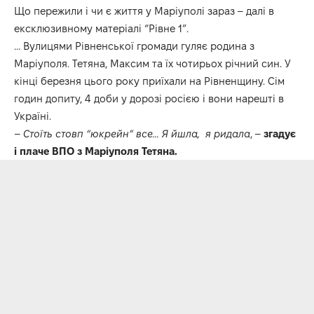
Що пережили і чи є життя у Маріуполі зараз – далі в
ексклюзивному матеріалі
“Рівне 1”.
… Вулицями Рівненської громади гуляє родина з
Маріуполя. Тетяна, Максим та їх чотирьох річний син. У
кінці березня цього року приїхали на Рівненщину. Сім
годин допиту, 4 доби у дорозі росією і вони нарешті в
Україні.
–
Стоїть стовп “юкрейн” все… Я йшла, я ридала
, –
згадує
і плаче ВПО з Маріуполя Тетяна.