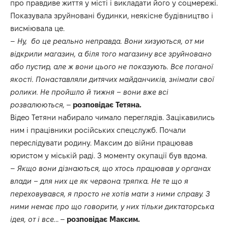
про правдиве життя у місті і викладати його у соцмережі.
Показувала зруйновані будинки, неякісне будівництво і
висміювала це.
–
Ну, бо це реально неправда. Вони хизуються, от ми
відкрили магазин, а біля того магазину все зруйновано
або пустир, але ж вони цього не показують. Все поганої
якості. Понаставляли дитячих майданчиків, знімали свої
ролики. Не пройшло й тижня – вони вже всі
розвалюються,
–
розповідає Тетяна.
Відео Тетяни набирало чимало переглядів. Зацікавились
ним і працівники російських спецслужб. Почали
переслідувати родину. Максим до війни працював
юристом у міській раді. З моменту окупації був вдома.
–
Якщо вони дізнаються, що хтось працював у органах
влади – для них це як червона тряпка. Не те що я
переховувався, я просто не хотів мати з ними справу. З
ними немає про що говорити, у них тільки диктаторська
ідея, от і все.
.. –
розповідає Максим.