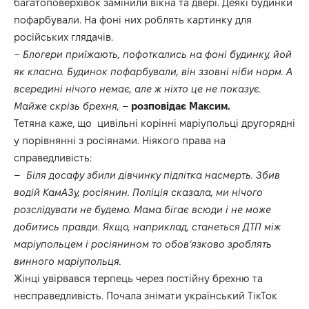
багатоповерхівок замінили вікна та двері. Деякі будинки
пофарбували. На фоні них роблять картинку для
російських глядачів.
– Блогери приїжають, пофоткались на фоні будинку, йой
як класно. Будинок пофарбували, він ззовні ніби норм. А
всередині нічого немає, але ж ніхто це не показує.
Майже скрізь брехня,
–
розповідає Максим.
Тетяна каже, що цивільні корінні маріупольці другорядні
у порівнянні з росіянами. Ніякого права на
справедливість:
–
Біля досафу збили дівчинку підлітка насмерть. Збив
водій КамАЗу, росіянин. Поліція сказала, ми нічого
розслідувати не будемо. Мама бігає всюди і не може
добитись правди. Якщо, наприклад, станеться ДТП між
маріупольцем і росіянином то обов’язково зроблять
винного маріупольця.
Жінці увірвався терпець через постійну брехню та
несправедливість. Почала знімати український ТікТок