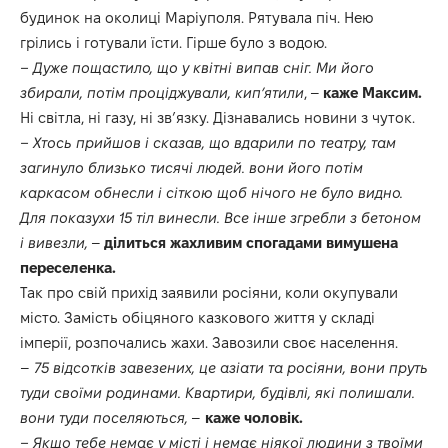
будинок на околиці Маріуполя. Рятувала піч. Нею
грілись і готували їсти. Гірше було з водою.
– Дуже пощастило, що у квітні випав сніг. Ми його
збирали, потім проціджували, кип’ятили
, –
каже Максим.
Ні світла, ні газу, ні зв’язку. Дізнавались новини з чуток.
– Хтось прийшов і сказав, що вдарили по театру, там
загинуло близько тисячі людей. вони його потім
каркасом обнесли і сіткою щоб нічого не було видно.
Для показухи 15 тіл винесли. Все інше згребли з бетоном
і вивезли,
–
ділиться жахливим спогадами вимушена
переселенка.
Так про свій прихід заявили росіяни, коли окупували
місто. Замість обіцяного казкового життя у складі
імперії, розпочались жахи. Завозили своє населення.
–
75 відсотків завезених, це азіати та росіяни, вони пруть
туди своїми родинами. Квартири, будівлі, які полишали.
вони туди поселяються,
–
каже чоловік.
– Якщо тебе немає у місті і немає ніякої людини з твоїми