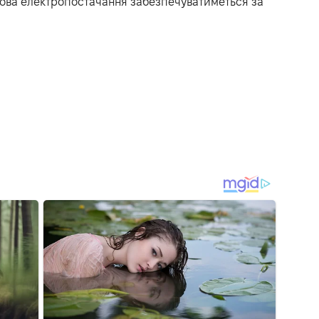
рова електропостачання забезпечуватиметься за