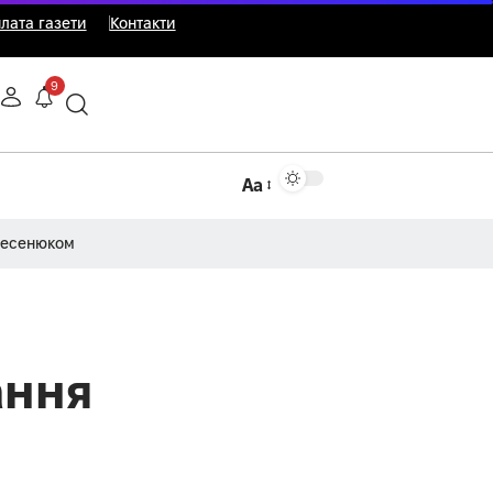
лата газети
Контакти
9
Аа
Несенюком
ання