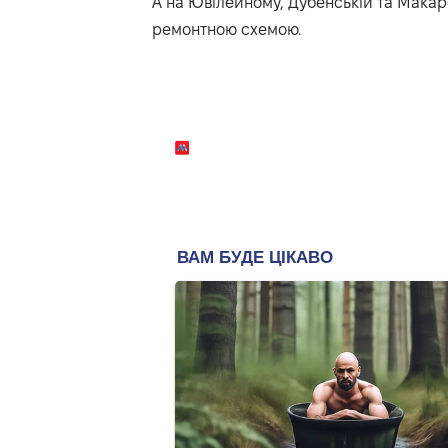
А на Ювілейному, Дубенській та Мака
ремонтною схемою.