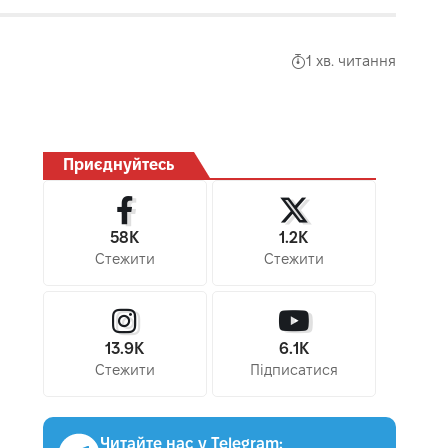
1 хв. читання
Приєднуйтесь
58K
1.2K
Стежити
Стежити
13.9K
6.1K
Стежити
Підписатися
Читайте нас у Telegram: