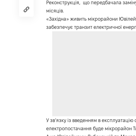
Реконструкція, що передбачала заміну 
місяців.
«Західна» живить мікрорайони Ювілейн
забезпечує транзит електричної енергі
У зв’язку із введенням в експлуатаці
електропостачання буде мікрорайон Ти