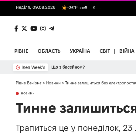
Неділя, 09.08.2026
+26°
Рівне
$
--.--
€
--.--
РІВНЕ
ОБЛАСТЬ
УКРАЇНА
СВІТ
ВІЙНА
Ідея Week's
Від паркану до картонки
Рівне Вечірнє
>
Новини
>
Тинне залишиться без електропоста
НОВИНИ
Тинне залишиться
Трапиться це у понеділок, 23