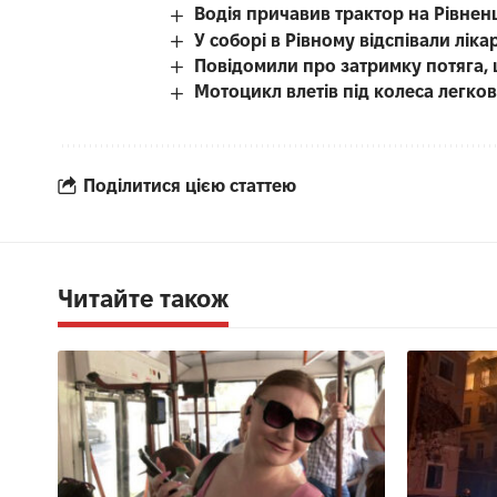
Водія причавив трактор на Рівнен
У соборі в Рівному відспівали лі
Повідомили про затримку потяга, 
Мотоцикл влетів під колеса легко
Поділитися цією статтею
Читайте також