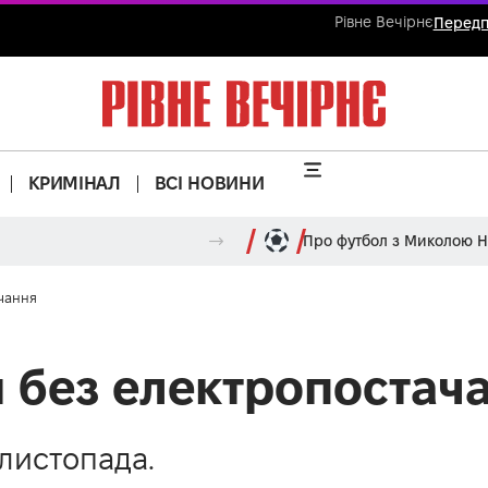
Рівне Вечірнє
Передп
КРИМІНАЛ
ВСІ НОВИНИ
Про футбол з Миколою 
чання
 без електропостач
 листопада.