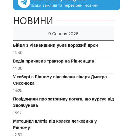
тільки важливі та перевірені новини
НОВИНИ
9 Серпня 2026
Бійця з Рівненщини убив ворожий дрон
14:30
Водія причавив трактор на Рівненщині
14:00
У соборі в Рівному відспівали лікаря Дмитра
Сисонюка
13:25
Повідомили про затримку потяга, що курсує від
Здолбунова
13:12
Мотоцикл влетів під колеса легковика у
Рівному
12:50