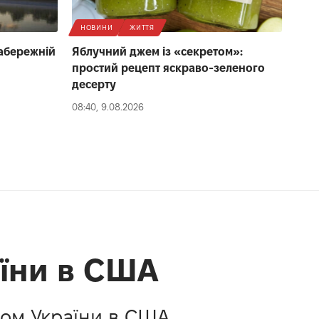
НОВИНИ
ЖИТТЯ
набережній
Яблучний джем із «секретом»:
простий рецепт яскраво-зеленого
десерту
08:40, 9.08.2026
аїни в США
лом України в США.