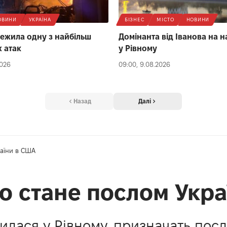
ОВИНИ
УКРАЇНА
БІЗНЕС
МІСТО
НОВИНИ
ежила одну з найбільш
Домінанта від Іванова на 
 атак
у Рівному
2026
09:00, 9.08.2026
Назад
Далі
раїни в США
о стане послом Укр
илася у Рівному, призначать пос