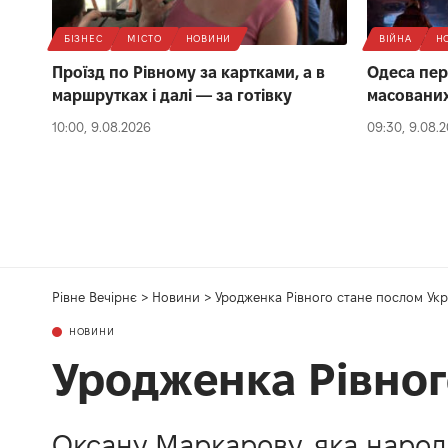
БІЗНЕС
МІСТО
НОВИНИ
ВІЙНА
Н
Проїзд по Рівному за картками, а в
Одеса пер
маршрутках і далі — за готівку
масованих
10:00, 9.08.2026
09:30, 9.08.
Рівне Вечірнє
>
Новини
>
Уродженка Рівного стане послом Ук
НОВИНИ
Уродженка Рівног
Оксану Маркарову, яка народ