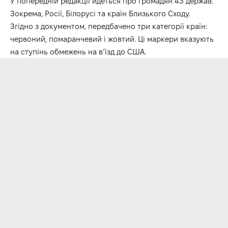
У попередній редакції йдеться про громадян 43 держав.
Зокрема, Росії, Білорусі та країн Близького Сходу.
Згідно з документом, передбачено три категорії країн:
червоний, помаранчевий і жовтий. Ці маркери вказують
на ступінь обмежень на в’їзд до США.