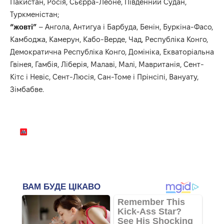
Пакистан, Росія, Сьєрра-Леоне, Південний Судан,
Туркменістан;
“жовті”
– Ангола, Антигуа і Барбуда, Бенін, Буркіна-Фасо,
Камбоджа, Камерун, Кабо-Верде, Чад, Республіка Конго,
Демократична Республіка Конго, Домініка, Екваторіальна
Гвінея, Гамбія, Ліберія, Малаві, Малі, Мавританія, Сент-
Кітс і Невіс, Сент-Люсія, Сан-Томе і Прінсіпі, Вануату,
Зімбабве.