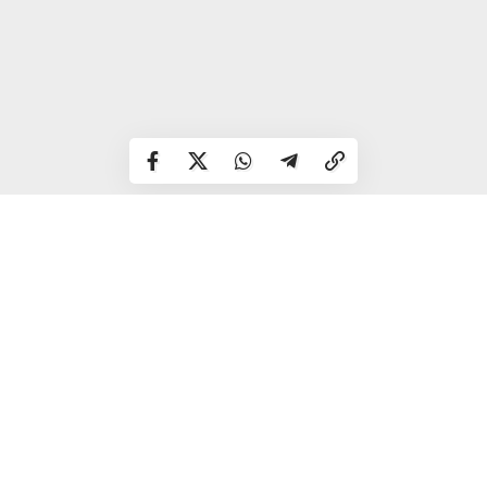
У поетичних збірках «Двадцять п’ята зима», «Благаю в