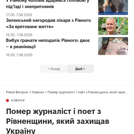
У Рівному чоловік вдарився головою у
під’їзді і знепритомнів
17:00, 7.08.2026
Зеленський нагородив лікаря з Рівного
«За врятоване життя»
16:30, 7.08.2026
Вибух гранати неподалік Рівного: двоє
– в реанімації
16:00, 7.08.2026
Назад
Далі
Рівне Вечірнє
>
Новини
>
Помер журналіст і поет з Рівненщини, який захищав Україну
НОВИНИ
Помер журналіст і поет з
Рівненщини, який захищав
Україну