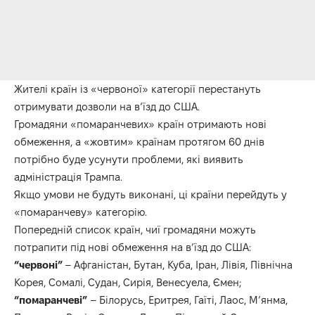
Жителі країн із «червоної» категорії перестануть
отримувати дозволи на в’їзд до США.
Громадяни «помаранчевих» країн отримають нові
обмеження, а «жовтим» країнам протягом 60 днів
потрібно буде усунути проблеми, які виявить
адміністрація Трампа.
Якщо умови не будуть виконані, ці країни перейдуть у
«помаранчеву» категорію.
Попередній список країн, чиї громадяни можуть
потрапити під нові обмеження на в’їзд до США:
“червоні”
– Афганістан, Бутан, Куба, Іран, Лівія, Північна
Корея, Сомалі, Судан, Сирія, Венесуела, Ємен;
“помаранчеві”
– Білорусь, Еритрея, Гаїті, Лаос, М’янма,