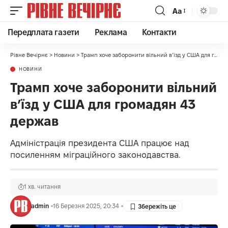
Аа
Передплата газети
Реклама
Контакти
Рівне Вечірнє
>
Новини
>
Трамп хоче заборонити вільний в’їзд у США для громадян 43 держав
НОВИНИ
Трамп хоче заборонити вільний
в’їзд у США для громадян 43
держав
Адміністрація президента США працює над
посиленням міграційного законодавства.
1 хв. читання
admin
16 Березня 2025, 20:34