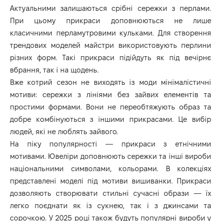
Актуальними залишаються срібні сережки з перлами.
При цьому прикраси доповнюються не лише
класичними перламутровими кульками. Для створення
трендових моделей майстри використовують перлини
різних форм. Такі прикраси підійдуть як під вечірнє
вбрання, так і на щодень.
Вже котрий сезон не виходять із моди мінімалістичні
мотиви: сережки з лініями без зайвих елементів та
простими формами. Вони не переобтяжують образ та
добре комбінуються з іншими прикрасами. Це вибір
людей, які не люблять зайвого.
На піку популярності — прикраси з етнічними
мотивами. Ювеліри доповнюють сережки та інші вироби
національними символами, кольорами. В колекціях
представлені моделі під мотиви вишиванки. Прикраси
дозволяють створювати стильні сучасні образи — їх
легко поєднати як із сукнею, так і з джинсами та
сорочкою. У 2025 році також будуть популярні вироби у