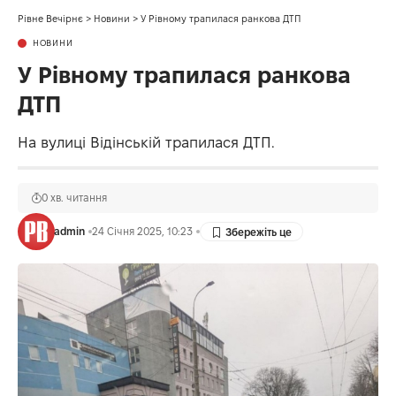
Рівне Вечірнє
>
Новини
>
У Рівному трапилася ранкова ДТП
НОВИНИ
У Рівному трапилася ранкова
ДТП
На вулиці Відінській трапилася ДТП.
0 хв. читання
admin
24 Січня 2025, 10:23