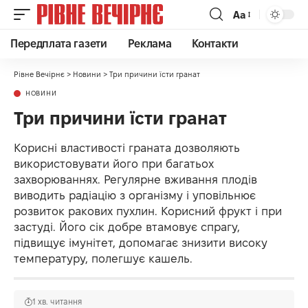
Аа
Передплата газети
Реклама
Контакти
Рівне Вечірнє
>
Новини
>
Три причини їсти гранат
НОВИНИ
Три причини їсти гранат
Корисні властивості граната дозволяють
використовувати його при багатьох
захворюваннях. Регулярне вживання плодів
виводить радіацію з організму і уповільнює
розвиток ракових пухлин. Корисний фрукт і при
застуді. Його сік добре втамовує спрагу,
підвищує імунітет, допомагає знизити високу
температуру, полегшує кашель.
1 хв. читання