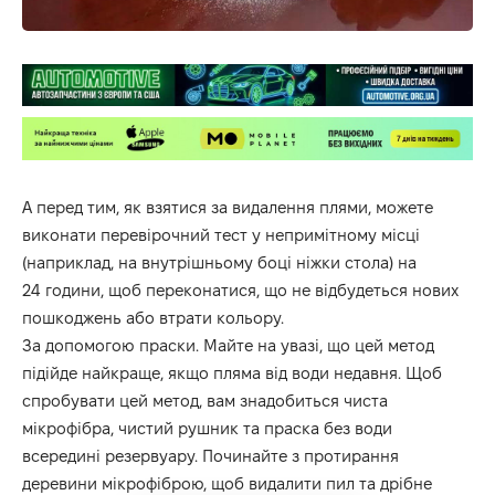
А перед тим, як взятися за видалення плями, можете
виконати перевірочний тест у непримітному місці
(наприклад, на внутрішньому боці ніжки стола) на
24 години, щоб переконатися, що не відбудеться нових
пошкоджень або втрати кольору.
За допомогою праски. Майте на увазі, що цей метод
підійде найкраще, якщо пляма від води недавня. Щоб
спробувати цей метод, вам знадобиться чиста
мікрофібра, чистий рушник та праска без води
всередині резервуару. Починайте з протирання
деревини мікрофіброю, щоб видалити пил та дрібне