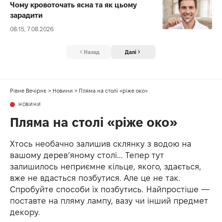
Чому кровоточать ясна та як цьому
зарадити
08:15, 7.08.2026
Назад
Далі
Рівне Вечірнє
>
Новини
>
Пляма на столі «ріже око»
НОВИНИ
Пляма на столі «ріже око»
Хтось необачно залишив склянку з водою на
вашому дерев’яному столі... Тепер тут
залишилось неприємне кільце, якого, здається,
вже не вдасться позбутися. Але це не так.
Спробуйте способи їх позбутись. Найпростіше —
поставте на пляму лампу, вазу чи інший предмет
декору.