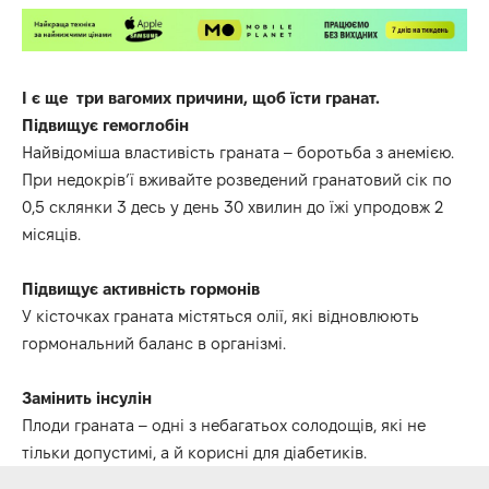
І є ще три вагомих причини, щоб їсти гранат.
Підвищує гемоглобін
Найвідоміша властивість граната – боротьба з анемією.
При недокрів’ї вживайте розведений гранатовий сік по
0,5 склянки 3 десь у день 30 хвилин до їжі упродовж 2
місяців.
⠀
Підвищує активність гормонів
У кісточках граната містяться олії, які відновлюють
гормональний баланс в організмі.
⠀
Замінить інсулін
Плоди граната – одні з небагатьох солодощів, які не
тільки допустимі, а й корисні для діабетиків.