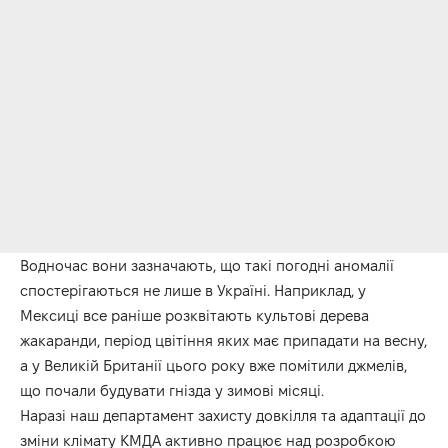
Водночас вони зазначають, що такі погодні аномалії
спостерігаються не лише в Україні. Наприклад, у
Мексиці все раніше розквітають культові дерева
жакаранди, період цвітіння яких має припадати на весну,
а у Великій Британії цього року вже помітили джмелів,
що почали будувати гнізда у зимові місяці.
Наразі наш департамент захисту довкілля та адаптації до
зміни клімату КМДА активно працює над розробкою