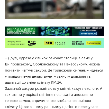
– Друзі, одразу у кількох районах столиці, а саме у
Дніпровському, Оболонському та Печерському, можна
помітити квітучі сакури. Це тривожний сигнал, – йдеться
у
повідомленні департаменту захисту довкілля
та
адаптації до зміни клімату КМДА.
Зазвичай сакури розквітають у квітні, кажуть екологи. А
такі зміни у періоді цвітіння пов’язані з аномально
теплою зимою, спричиненою глобальною зміною
клімату. Цьогорічному ранньому цвітінню передували