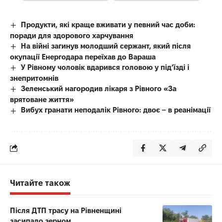
Продукти, які краще вживати у певний час доби:
поради для здорового харчування
На війні загинув молодший сержант, який після
окупації Енергодара переїхав до Вараша
У Рівному чоловік вдарився головою у під’їзді і
знепритомнів
Зеленський нагородив лікаря з Рівного «За
врятоване життя»
Вибух гранати неподалік Рівного: двоє – в реанімації
Читайте також
Після ДТП трасу на Рівненщині
засипало зерном