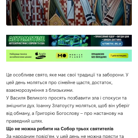
Це особливе свято, яке має свої традиції та заборони. У
цей день моляться про сімейне щастя, достаток,
взаєморозуміння з близькими.
У Василя Великого просять позбавити зла і спокуси та
зміцнити дух. Іоанну Златоусту моляться, щоб він уберіг
від обману, а Григорію Богослову – про настанову на
праведний шлях.
Що не можна робити на Собор трьох святителів
За народним повірʼям, у цей день не можна прясти та