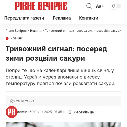
Аа
Передплата газети
Реклама
Контакти
Рівне Вечірнє
>
Новини
>
Тривожний сигнал: посеред зими розцвіли сакури
НОВИНИ
Тривожний сигнал: посеред
зими розцвіли сакури
Попри те що на календарі лише кінець січня, у
столиці України через аномально високу
температуру повітря почали розквітати сакури.
2 хв. читання
admin
30 Січня 2025, 07:45