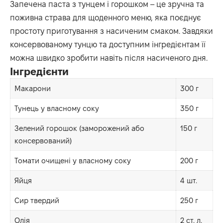
Запечена паста з тунцем і горошком – це зручна та
поживна страва для щоденного меню, яка поєднує
простоту приготування з насиченим смаком. Завдяки
консервованому тунцю та доступним інгредієнтам її
можна швидко зробити навіть після насиченого дня.
Інгредієнти
Макарони
300 г
Тунець у власному соку
350 г
Зелений горошок (заморожений або
150 г
консервований)
Томати очищені у власному соку
200 г
Яйця
4 шт.
Сир твердий
250 г
Олія
2 ст. л.