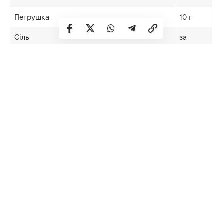
Петрушка
10 г
Сіль
за
смаком
Перець чорний мелений
за
смаком
Спосіб приготування:
Крок 1
Висипте макарони в киплячу підсолену воду, доведіть до
кипіння та варіть 8–10 хвилин згідно з інструкцією.
Злийте воду.
Крок 2
Залийте горошок окропом і варіть 3–4 хвилини, після
чого злийте воду. Якщо використовуєте консервований
– промийте.
Крок 3
У великій мисці змішайте яйця, тунець (разом із