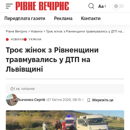
Аа
Передплата газети
Реклама
Контакти
Рівне Вечірнє
>
Новини
>
Троє жінок з Рівненщини травмувались у ДТП на Львівщині
НОВИНИ
УКРАЇНА
Троє жінок з Рівненщини
травмувались у ДТП на
Львівщині
1 хв. читання
Ткаченко Сергій
27 Квітня 2026, 08:15