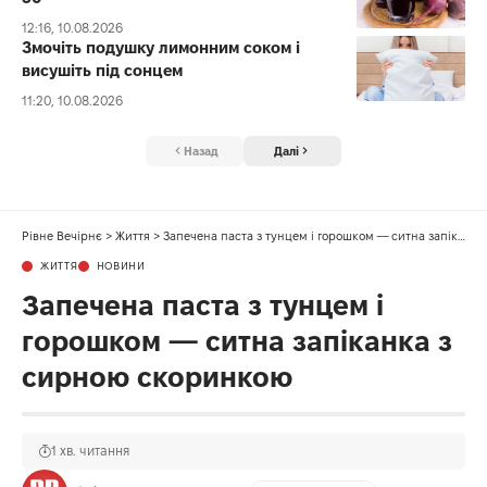
12:16, 10.08.2026
Змочіть подушку лимонним соком і
висушіть під сонцем
11:20, 10.08.2026
Назад
Далі
Рівне Вечірнє
>
Життя
>
Запечена паста з тунцем і горошком — ситна запіканка з сирною скоринкою
ЖИТТЯ
НОВИНИ
Запечена паста з тунцем і
горошком — ситна запіканка з
сирною скоринкою
1 хв. читання